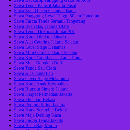
Sewa Backdrop Panggung Gatot Subroto
Sewa Tenda Parasol Jakarta Pusat
Sewa Sofa Queen Cilandak Barat
Sewa Panggung Level Tinggi 50 cm Pancoran
Sewa Fascia Tenda Sarnafil Tangerang
Sewa Bean Bag Jakarta Utara
Sewa Tenda Dekorasi Juntai PIK
Sewa Kursi Direktur Jakarta
Sewa Alat Catering Jakarta Selatan
Sewa Level Stage Deltamas
Sewa Mini Garden Jakarta Selatan
Sewa Kursi Crossback Jakarta Timur
Sewa Meja Gubukan Buffet
Sewa Tenda Sail Cloth
Sewa Air Cooler Fan
Sewa Cover Stage Melaminto
Sewa Kursi Anak Berkualitas
Sewa Rumput Sintetis Jakarta
Sewa Karpet Permadani Jakarta
Sewa Flipchart Bekasi
Sewa Podium Sirine Jakarta
Sewa Kursi Scramble Bekasi
Sewa Meja Dealing Kaca
Sewa Fascia Tenda Jakarta
Sewa Bean Bag Murah