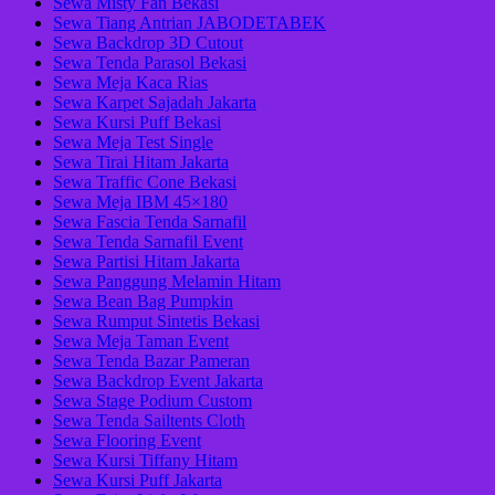
Sewa Misty Fan Bekasi
Sewa Tiang Antrian JABODETABEK
Sewa Backdrop 3D Cutout
Sewa Tenda Parasol Bekasi
Sewa Meja Kaca Rias
Sewa Karpet Sajadah Jakarta
Sewa Kursi Puff Bekasi
Sewa Meja Test Single
Sewa Tirai Hitam Jakarta
Sewa Traffic Cone Bekasi
Sewa Meja IBM 45×180
Sewa Fascia Tenda Sarnafil
Sewa Tenda Sarnafil Event
Sewa Partisi Hitam Jakarta
Sewa Panggung Melamin Hitam
Sewa Bean Bag Pumpkin
Sewa Rumput Sintetis Bekasi
Sewa Meja Taman Event
Sewa Tenda Bazar Pameran
Sewa Backdrop Event Jakarta
Sewa Stage Podium Custom
Sewa Tenda Sailtents Cloth
Sewa Flooring Event
Sewa Kursi Tiffany Hitam
Sewa Kursi Puff Jakarta