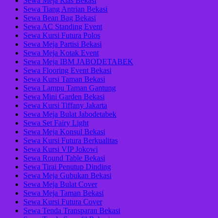
Sewa Meja Rias Bekasi
Sewa Tiang Antrian Bekasi
Sewa Bean Bag Bekasi
Sewa AC Standing Event
Sewa Kursi Futura Polos
Sewa Meja Partisi Bekasi
Sewa Meja Kotak Event
Sewa Meja IBM JABODETABEK
Sewa Flooring Event Bekasi
Sewa Kursi Taman Bekasi
Sewa Lampu Taman Gantung
Sewa Mini Garden Bekasi
Sewa Kursi Tiffany Jakarta
Sewa Meja Bulat Jabodetabek
Sewa Set Fairy Light
Sewa Meja Konsul Bekasi
Sewa Kursi Futura Berkualitas
Sewa Kursi VIP Jokowi
Sewa Round Table Bekasi
Sewa Tirai Penutup Dinding
Sewa Meja Gubukan Bekasi
Sewa Meja Bulat Cover
Sewa Meja Taman Bekasi
Sewa Kursi Futura Cover
Sewa Tenda Transparan Bekasi