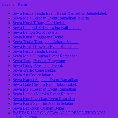
Lompat
Layanan Kami
ke
Sewa Fascia Tenda Event Bazar Ramadhan Jabodetabek
konten
Sewa Meja Lesehan Event Ramadhan Jakarta
(Tekan
Sewa Kursi Tiffany Gold bekasi
Enter)
Sewa Lampu LED Glowing Ball Jakarta
Sewa Lampu Sorot Jakarta
Sewa Kursi Singgasana Bekasi
Sewa Tenda Transparan Jakarta Selatan
Sewa Bantal Lesehan Event Ramadhan
Sewa Fascia Tenda Bekasi
Sewa Meja Gubukan Event Ramadhan
Sewa Tiang Bendera Tangerang
Sewa Gong Peresmian Depok
Sewa Traffic Cone Bekasi
Sewa Air Cooler Jakarta
Sewa Karpet Sajadah Event Ramadhan
Sewa Gate Custom Event Jabodetabek
Sewa Meja Lesehan Event Ramadhan
Sewa Lampu Maroko Event Ramadan
Sewa Kursi Lesehan Event Ramadan
Sewa Kursi Syahrini Jakarta Selatan
Sewa Backdrop Custom Bekasi
DAFTAR HARGA SEWA ALAT PESTA TERBARU
TAHUN 2026