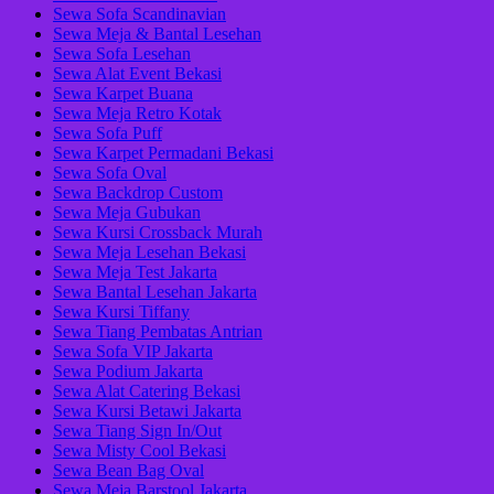
Sewa Sofa Scandinavian
Sewa Meja & Bantal Lesehan
Sewa Sofa Lesehan
Sewa Alat Event Bekasi
Sewa Karpet Buana
Sewa Meja Retro Kotak
Sewa Sofa Puff
Sewa Karpet Permadani Bekasi
Sewa Sofa Oval
Sewa Backdrop Custom
Sewa Meja Gubukan
Sewa Kursi Crossback Murah
Sewa Meja Lesehan Bekasi
Sewa Meja Test Jakarta
Sewa Bantal Lesehan Jakarta
Sewa Kursi Tiffany
Sewa Tiang Pembatas Antrian
Sewa Sofa VIP Jakarta
Sewa Podium Jakarta
Sewa Alat Catering Bekasi
Sewa Kursi Betawi Jakarta
Sewa Tiang Sign In/Out
Sewa Misty Cool Bekasi
Sewa Bean Bag Oval
Sewa Meja Barstool Jakarta