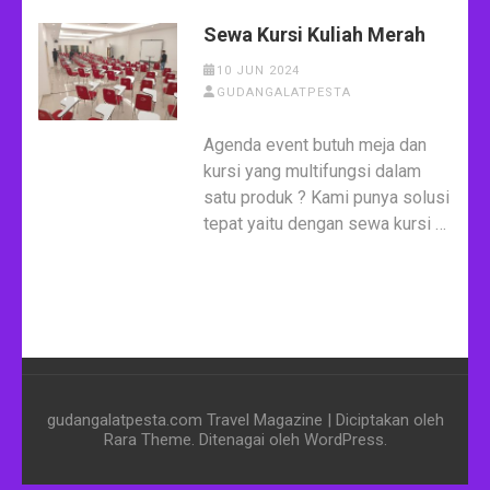
Sewa Kursi Kuliah Merah
10 JUN 2024
GUDANGALATPESTA
Agenda event butuh meja dan
kursi yang multifungsi dalam
satu produk ? Kami punya solusi
tepat yaitu dengan sewa kursi …
gudangalatpesta.com
Travel Magazine | Diciptakan oleh
Rara Theme
. Ditenagai oleh
WordPress
.