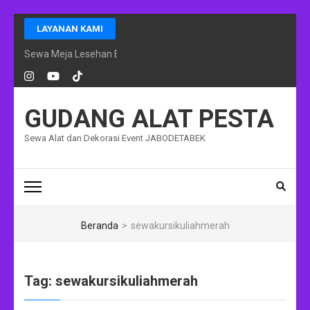
Lompat
LAYANAN KAMI
ke
konten
Sewa Meja Lesehan Event Ramadhan Jakarta
(Tekan
Enter)
GUDANG ALAT PESTA
Sewa Alat dan Dekorasi Event JABODETABEK
Beranda
>
sewakursikuliahmerah
Tag:
sewakursikuliahmerah