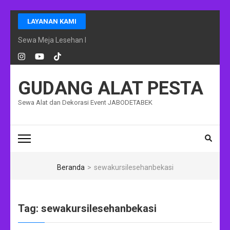
Lompat
LAYANAN KAMI
ke
konten
Sewa Meja Lesehan Event Ramadhan Jakarta
(Tekan
Enter)
GUDANG ALAT PESTA
Sewa Alat dan Dekorasi Event JABODETABEK
Beranda
>
sewakursilesehanbekasi
Tag:
sewakursilesehanbekasi