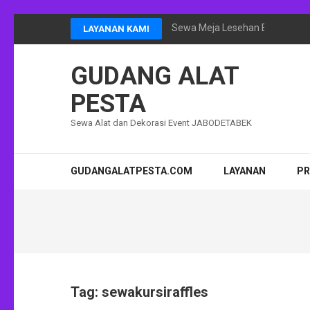
Lompat
Sewa Meja Lesehan Event Ram
LAYANAN KAMI
ke
konten
GUDANG ALAT
(Tekan
Enter)
PESTA
Sewa Alat dan Dekorasi Event JABODETABEK
GUDANGALATPESTA.COM
LAYANAN
P
Tag:
sewakursiraffles