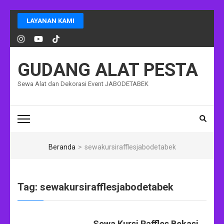
Lompat
LAYANAN KAMI
ke
konten
(Tekan
Enter)
GUDANG ALAT PESTA
Sewa Alat dan Dekorasi Event JABODETABEK
Beranda
>
sewakursirafflesjabodetabek
Tag:
sewakursirafflesjabodetabek
Sewa Kursi Raffles Bekasi