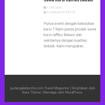
7 FEB 2024
GUDANGALATPESTA
Punya event dengan kebutuhan
kursi ? Kami punya produk sewa
kursi raffles Bekasi dan
sekitarnya dengan kualitas
terbaik. Kami merupakan …
gudangalatpesta.com
Travel Magazine | Diciptakan oleh
Rara Theme
. Ditenagai oleh
WordPress
.