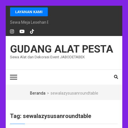
Lompat
LAYANAN KAMI
ke
konten
Sewa Meja Lesehan Event Ramadhan Jakarta
(Tekan
Enter)
GUDANG ALAT PESTA
Sewa Alat dan Dekorasi Event JABODETABEK
Beranda
>
sewalazysusanroundtable
Tag:
sewalazysusanroundtable