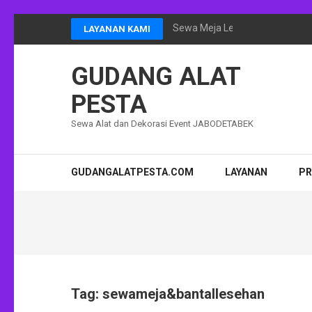
Lompat
Sewa Meja Lesehan Event Ram
LAYANAN KAMI
ke
konten
GUDANG ALAT
(Tekan
Enter)
PESTA
Sewa Alat dan Dekorasi Event JABODETABEK
GUDANGALATPESTA.COM
LAYANAN
P
Tag:
sewameja&bantallesehan