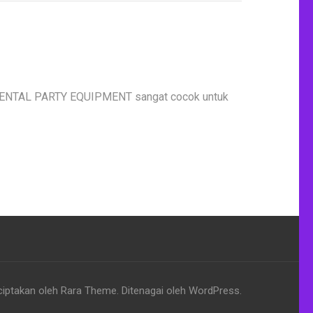
 RENTAL PARTY EQUIPMENT sangat cocok untuk
ciptakan oleh
Rara Theme
. Ditenagai oleh
WordPress
.