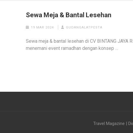
Sewa Meja & Bantal Lesehan
19 MAR 2024
GUDANGALATPESTA
Sewa meja & bantal lesehan di CV BINTANG JAYA
menemani event ramadhan dengan konsep …
Travel Magazine | Di