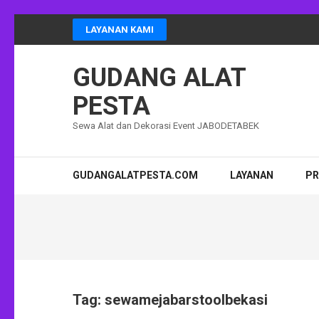
Lompat
LAYANAN KAMI
ke
konten
GUDANG ALAT
(Tekan
Enter)
PESTA
Sewa Alat dan Dekorasi Event JABODETABEK
GUDANGALATPESTA.COM
LAYANAN
P
Tag:
sewamejabarstoolbekasi