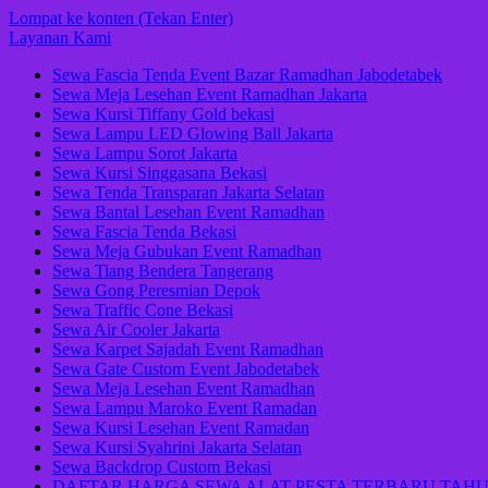
Lompat ke konten (Tekan Enter)
Layanan Kami
Sewa Fascia Tenda Event Bazar Ramadhan Jabodetabek
Sewa Meja Lesehan Event Ramadhan Jakarta
Sewa Kursi Tiffany Gold bekasi
Sewa Lampu LED Glowing Ball Jakarta
Sewa Lampu Sorot Jakarta
Sewa Kursi Singgasana Bekasi
Sewa Tenda Transparan Jakarta Selatan
Sewa Bantal Lesehan Event Ramadhan
Sewa Fascia Tenda Bekasi
Sewa Meja Gubukan Event Ramadhan
Sewa Tiang Bendera Tangerang
Sewa Gong Peresmian Depok
Sewa Traffic Cone Bekasi
Sewa Air Cooler Jakarta
Sewa Karpet Sajadah Event Ramadhan
Sewa Gate Custom Event Jabodetabek
Sewa Meja Lesehan Event Ramadhan
Sewa Lampu Maroko Event Ramadan
Sewa Kursi Lesehan Event Ramadan
Sewa Kursi Syahrini Jakarta Selatan
Sewa Backdrop Custom Bekasi
DAFTAR HARGA SEWA ALAT PESTA TERBARU TAHU