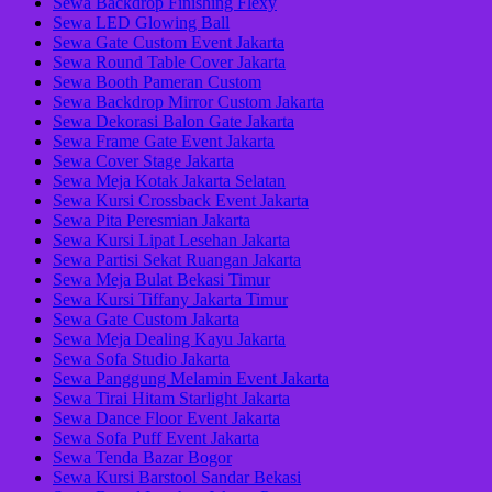
Sewa Backdrop Finishing Flexy
Sewa LED Glowing Ball
Sewa Gate Custom Event Jakarta
Sewa Round Table Cover Jakarta
Sewa Booth Pameran Custom
Sewa Backdrop Mirror Custom Jakarta
Sewa Dekorasi Balon Gate Jakarta
Sewa Frame Gate Event Jakarta
Sewa Cover Stage Jakarta
Sewa Meja Kotak Jakarta Selatan
Sewa Kursi Crossback Event Jakarta
Sewa Pita Peresmian Jakarta
Sewa Kursi Lipat Lesehan Jakarta
Sewa Partisi Sekat Ruangan Jakarta
Sewa Meja Bulat Bekasi Timur
Sewa Kursi Tiffany Jakarta Timur
Sewa Gate Custom Jakarta
Sewa Meja Dealing Kayu Jakarta
Sewa Sofa Studio Jakarta
Sewa Panggung Melamin Event Jakarta
Sewa Tirai Hitam Starlight Jakarta
Sewa Dance Floor Event Jakarta
Sewa Sofa Puff Event Jakarta
Sewa Tenda Bazar Bogor
Sewa Kursi Barstool Sandar Bekasi