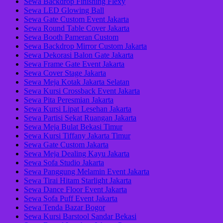
Sewa Backdrop Finishing Flexy
Sewa LED Glowing Ball
Sewa Gate Custom Event Jakarta
Sewa Round Table Cover Jakarta
Sewa Booth Pameran Custom
Sewa Backdrop Mirror Custom Jakarta
Sewa Dekorasi Balon Gate Jakarta
Sewa Frame Gate Event Jakarta
Sewa Cover Stage Jakarta
Sewa Meja Kotak Jakarta Selatan
Sewa Kursi Crossback Event Jakarta
Sewa Pita Peresmian Jakarta
Sewa Kursi Lipat Lesehan Jakarta
Sewa Partisi Sekat Ruangan Jakarta
Sewa Meja Bulat Bekasi Timur
Sewa Kursi Tiffany Jakarta Timur
Sewa Gate Custom Jakarta
Sewa Meja Dealing Kayu Jakarta
Sewa Sofa Studio Jakarta
Sewa Panggung Melamin Event Jakarta
Sewa Tirai Hitam Starlight Jakarta
Sewa Dance Floor Event Jakarta
Sewa Sofa Puff Event Jakarta
Sewa Tenda Bazar Bogor
Sewa Kursi Barstool Sandar Bekasi