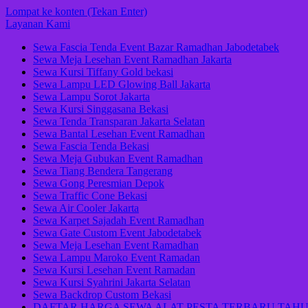
Lompat ke konten (Tekan Enter)
Layanan Kami
Sewa Fascia Tenda Event Bazar Ramadhan Jabodetabek
Sewa Meja Lesehan Event Ramadhan Jakarta
Sewa Kursi Tiffany Gold bekasi
Sewa Lampu LED Glowing Ball Jakarta
Sewa Lampu Sorot Jakarta
Sewa Kursi Singgasana Bekasi
Sewa Tenda Transparan Jakarta Selatan
Sewa Bantal Lesehan Event Ramadhan
Sewa Fascia Tenda Bekasi
Sewa Meja Gubukan Event Ramadhan
Sewa Tiang Bendera Tangerang
Sewa Gong Peresmian Depok
Sewa Traffic Cone Bekasi
Sewa Air Cooler Jakarta
Sewa Karpet Sajadah Event Ramadhan
Sewa Gate Custom Event Jabodetabek
Sewa Meja Lesehan Event Ramadhan
Sewa Lampu Maroko Event Ramadan
Sewa Kursi Lesehan Event Ramadan
Sewa Kursi Syahrini Jakarta Selatan
Sewa Backdrop Custom Bekasi
DAFTAR HARGA SEWA ALAT PESTA TERBARU TAHU