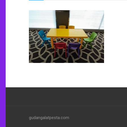
gudangalatpesta.com