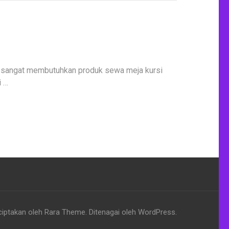
 sangat membutuhkan produk sewa meja kursi
i …
ciptakan oleh
Rara Theme
. Ditenagai oleh
WordPress
.