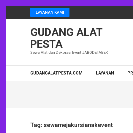
Lompat
LAYANAN KAMI
ke
konten
GUDANG ALAT
(Tekan
Enter)
PESTA
Sewa Alat dan Dekorasi Event JABODETABEK
GUDANGALATPESTA.COM
LAYANAN
P
Tag:
sewamejakursianakevent