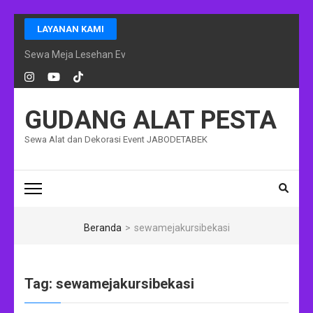
Lompat
LAYANAN KAMI
ke
konten
Sewa Meja Lesehan Event Ramadhan Jakarta
(Tekan
Enter)
GUDANG ALAT PESTA
Sewa Alat dan Dekorasi Event JABODETABEK
Beranda
>
sewamejakursibekasi
Tag:
sewamejakursibekasi