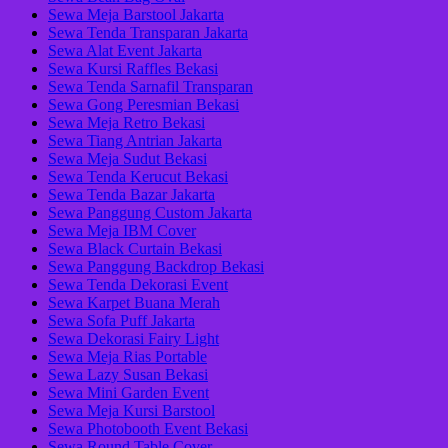
Sewa Meja Barstool Jakarta
Sewa Tenda Transparan Jakarta
Sewa Alat Event Jakarta
Sewa Kursi Raffles Bekasi
Sewa Tenda Sarnafil Transparan
Sewa Gong Peresmian Bekasi
Sewa Meja Retro Bekasi
Sewa Tiang Antrian Jakarta
Sewa Meja Sudut Bekasi
Sewa Tenda Kerucut Bekasi
Sewa Tenda Bazar Jakarta
Sewa Panggung Custom Jakarta
Sewa Meja IBM Cover
Sewa Black Curtain Bekasi
Sewa Panggung Backdrop Bekasi
Sewa Tenda Dekorasi Event
Sewa Karpet Buana Merah
Sewa Sofa Puff Jakarta
Sewa Dekorasi Fairy Light
Sewa Meja Rias Portable
Sewa Lazy Susan Bekasi
Sewa Mini Garden Event
Sewa Meja Kursi Barstool
Sewa Photobooth Event Bekasi
Sewa Round Table Cover