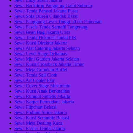
Sewa Lazy Susan Jakarta
Sewa Backdrop Panggung Gatot Subroto
Sewa Tenda Parasol Jakarta Pusat
Sewa Sofa Queen Cilandak Barat
Sewa Panggung Level Tinggi 50 cm Pancoran
Sewa Fascia Tenda Sarnafil Tangerang
Sewa Bean Bag Jakarta Utara
Sewa Tenda Dekorasi Juntai PIK
Sewa Kursi Direktur Jakarta
Sewa Alat Catering Jakarta Selatan
Sewa Level Stage Deltamas
Sewa Mini Garden Jakarta Selatan
Sewa Kursi Crossback Jakarta Timur
Sewa Meja Gubukan Buffet
Sewa Tenda Sail Cloth
Sewa Air Cooler Fan
Sewa Cover Stage Melaminto
Sewa Kursi Anak Berkualitas
Sewa Rumput Sintetis Jakarta
Sewa Karpet Permadani Jakarta
Sewa Flipchart Bekasi
Sewa Podium Sirine Jakarta
Sewa Kursi Scramble Bekasi
Sewa Meja Dealing Kaca
Sewa Fascia Tenda Jakarta