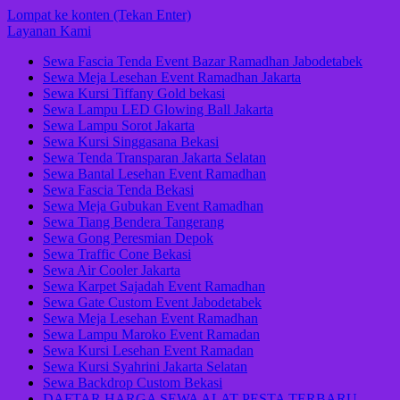
Lompat ke konten (Tekan Enter)
Layanan Kami
Sewa Fascia Tenda Event Bazar Ramadhan Jabodetabek
Sewa Meja Lesehan Event Ramadhan Jakarta
Sewa Kursi Tiffany Gold bekasi
Sewa Lampu LED Glowing Ball Jakarta
Sewa Lampu Sorot Jakarta
Sewa Kursi Singgasana Bekasi
Sewa Tenda Transparan Jakarta Selatan
Sewa Bantal Lesehan Event Ramadhan
Sewa Fascia Tenda Bekasi
Sewa Meja Gubukan Event Ramadhan
Sewa Tiang Bendera Tangerang
Sewa Gong Peresmian Depok
Sewa Traffic Cone Bekasi
Sewa Air Cooler Jakarta
Sewa Karpet Sajadah Event Ramadhan
Sewa Gate Custom Event Jabodetabek
Sewa Meja Lesehan Event Ramadhan
Sewa Lampu Maroko Event Ramadan
Sewa Kursi Lesehan Event Ramadan
Sewa Kursi Syahrini Jakarta Selatan
Sewa Backdrop Custom Bekasi
DAFTAR HARGA SEWA ALAT PESTA TERBARU