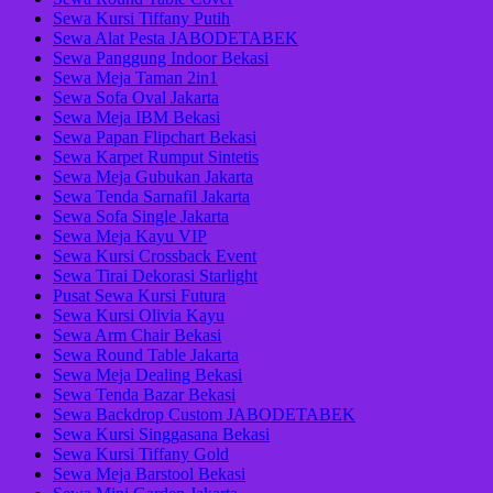
Sewa Kursi Tiffany Putih
Sewa Alat Pesta JABODETABEK
Sewa Panggung Indoor Bekasi
Sewa Meja Taman 2in1
Sewa Sofa Oval Jakarta
Sewa Meja IBM Bekasi
Sewa Papan Flipchart Bekasi
Sewa Karpet Rumput Sintetis
Sewa Meja Gubukan Jakarta
Sewa Tenda Sarnafil Jakarta
Sewa Sofa Single Jakarta
Sewa Meja Kayu VIP
Sewa Kursi Crossback Event
Sewa Tirai Dekorasi Starlight
Pusat Sewa Kursi Futura
Sewa Kursi Olivia Kayu
Sewa Arm Chair Bekasi
Sewa Round Table Jakarta
Sewa Meja Dealing Bekasi
Sewa Tenda Bazar Bekasi
Sewa Backdrop Custom JABODETABEK
Sewa Kursi Singgasana Bekasi
Sewa Kursi Tiffany Gold
Sewa Meja Barstool Bekasi