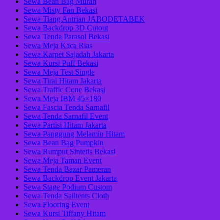
Sewa Bean Bag Murah
Sewa Misty Fan Bekasi
Sewa Tiang Antrian JABODETABEK
Sewa Backdrop 3D Cutout
Sewa Tenda Parasol Bekasi
Sewa Meja Kaca Rias
Sewa Karpet Sajadah Jakarta
Sewa Kursi Puff Bekasi
Sewa Meja Test Single
Sewa Tirai Hitam Jakarta
Sewa Traffic Cone Bekasi
Sewa Meja IBM 45×180
Sewa Fascia Tenda Sarnafil
Sewa Tenda Sarnafil Event
Sewa Partisi Hitam Jakarta
Sewa Panggung Melamin Hitam
Sewa Bean Bag Pumpkin
Sewa Rumput Sintetis Bekasi
Sewa Meja Taman Event
Sewa Tenda Bazar Pameran
Sewa Backdrop Event Jakarta
Sewa Stage Podium Custom
Sewa Tenda Sailtents Cloth
Sewa Flooring Event
Sewa Kursi Tiffany Hitam