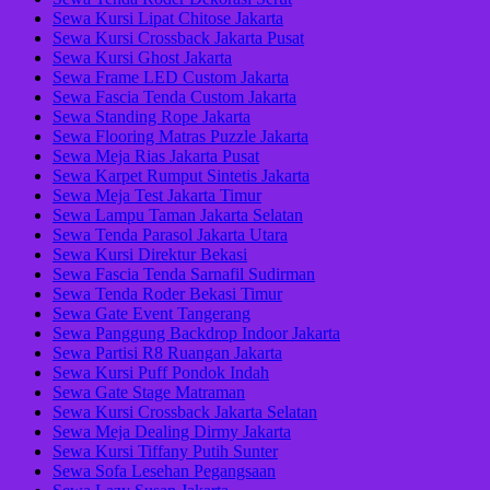
Sewa Kursi Lipat Chitose Jakarta
Sewa Kursi Crossback Jakarta Pusat
Sewa Kursi Ghost Jakarta
Sewa Frame LED Custom Jakarta
Sewa Fascia Tenda Custom Jakarta
Sewa Standing Rope Jakarta
Sewa Flooring Matras Puzzle Jakarta
Sewa Meja Rias Jakarta Pusat
Sewa Karpet Rumput Sintetis Jakarta
Sewa Meja Test Jakarta Timur
Sewa Lampu Taman Jakarta Selatan
Sewa Tenda Parasol Jakarta Utara
Sewa Kursi Direktur Bekasi
Sewa Fascia Tenda Sarnafil Sudirman
Sewa Tenda Roder Bekasi Timur
Sewa Gate Event Tangerang
Sewa Panggung Backdrop Indoor Jakarta
Sewa Partisi R8 Ruangan Jakarta
Sewa Kursi Puff Pondok Indah
Sewa Gate Stage Matraman
Sewa Kursi Crossback Jakarta Selatan
Sewa Meja Dealing Dirmy Jakarta
Sewa Kursi Tiffany Putih Sunter
Sewa Sofa Lesehan Pegangsaan