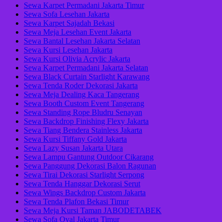
Sewa Karpet Permadani Jakarta Timur
Sewa Sofa Lesehan Jakarta
Sewa Karpet Sajadah Bekasi
Sewa Meja Lesehan Event Jakarta
Sewa Bantal Lesehan Jakarta Selatan
Sewa Kursi Lesehan Jakarta
Sewa Kursi Olivia Acrylic Jakarta
Sewa Karpet Permadani Jakarta Selatan
Sewa Black Curtain Starlight Karawang
Sewa Tenda Roder Dekorasi Jakarta
Sewa Meja Dealing Kaca Tangerang
Sewa Booth Custom Event Tangerang
Sewa Standing Rope Bludru Senayan
Sewa Backdrop Finishing Flexy Jakarta
Sewa Tiang Bendera Stainless Jakarta
Sewa Kursi Tiffany Gold Jakarta
Sewa Lazy Susan Jakarta Utara
Sewa Lampu Gantung Outdoor Cikarang
Sewa Panggung Dekorasi Balon Ragunan
Sewa Tirai Dekorasi Starlight Serpong
Sewa Tenda Hanggar Dekorasi Serut
Sewa Wings Backdrop Custom Jakarta
Sewa Tenda Plafon Bekasi Timur
Sewa Meja Kursi Taman JABODETABEK
Sewa Sofa Oval Jakarta Timur