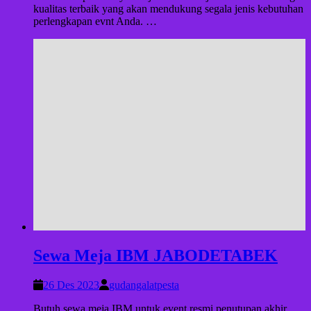
kualitas terbaik yang akan mendukung segala jenis kebutuhan
perlengkapan evnt Anda. …
Sewa Meja IBM JABODETABEK
26 Des 2023
gudangalatpesta
Butuh sewa meja IBM untuk event resmi penutupan akhir