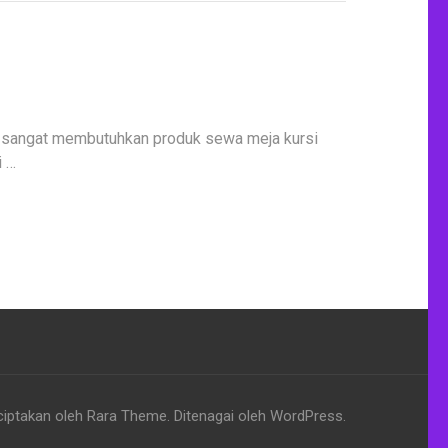
 sangat membutuhkan produk sewa meja kursi
i …
ciptakan oleh
Rara Theme
. Ditenagai oleh
WordPress
.