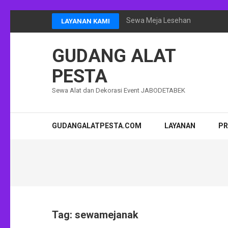
Lompat
Sewa Meja Lesehan Event Ram
LAYANAN KAMI
ke
konten
GUDANG ALAT
(Tekan
Enter)
PESTA
Sewa Alat dan Dekorasi Event JABODETABEK
GUDANGALATPESTA.COM
LAYANAN
P
Tag:
sewamejanak