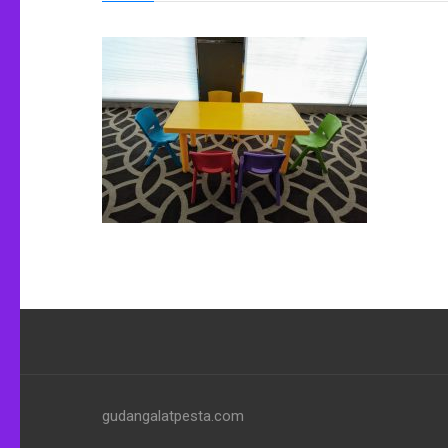
gudangalatpesta.com