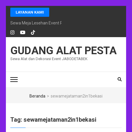
Lompat
LAYANAN KAMI
ke
konten
Sewa Meja Lesehan Event Ramadhan Jakarta
(Tekan
Enter)
GUDANG ALAT PESTA
Sewa Alat dan Dekorasi Event JABODETABEK
Beranda
>
sewamejataman2in1bekasi
Tag:
sewamejataman2in1bekasi