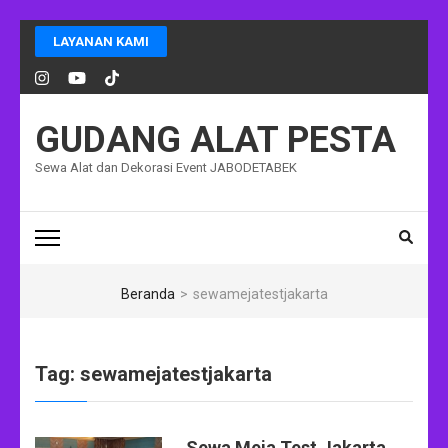
Lompat
LAYANAN KAMI
ke
konten
(Tekan
Enter)
GUDANG ALAT PESTA
Sewa Alat dan Dekorasi Event JABODETABEK
Beranda
>
sewamejatestjakarta
Tag:
sewamejatestjakarta
Sewa Meja Test Jakarta