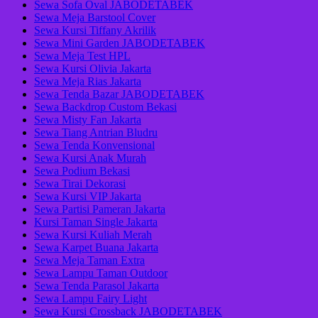
Sewa Sofa Oval JABODETABEK
Sewa Meja Barstool Cover
Sewa Kursi Tiffany Akrilik
Sewa Mini Garden JABODETABEK
Sewa Meja Test HPL
Sewa Kursi Olivia Jakarta
Sewa Meja Rias Jakarta
Sewa Tenda Bazar JABODETABEK
Sewa Backdrop Custom Bekasi
Sewa Misty Fan Jakarta
Sewa Tiang Antrian Bludru
Sewa Tenda Konvensional
Sewa Kursi Anak Murah
Sewa Podium Bekasi
Sewa Tirai Dekorasi
Sewa Kursi VIP Jakarta
Sewa Partisi Pameran Jakarta
Kursi Taman Single Jakarta
Sewa Kursi Kuliah Merah
Sewa Karpet Buana Jakarta
Sewa Meja Taman Extra
Sewa Lampu Taman Outdoor
Sewa Tenda Parasol Jakarta
Sewa Lampu Fairy Light
Sewa Kursi Crossback JABODETABEK