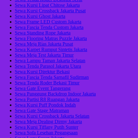
Sewa Kursi Lipat Chitose Jakarta
Sewa Kursi Crossback Jakarta Pusat
Sewa Kursi Ghost Jakarta
Sewa Frame LED Custom Jakarta
Sewa Fascia Tenda Custom Jakarta
Sewa Standing Rope Jakarta
Sewa Flooring Matras Puzzle Jakarta
Sewa Meja Rias Jakarta Pusat
Sewa Karpet Rumput Sintetis Jakarta
Sewa Meja Test Jakarta Timur
Sewa Lampu Taman Jakarta Selatan
Sewa Tenda Parasol Jakarta Utara
Sewa Kursi Direktur Bekasi
Sewa Fascia Tenda Sarnafil Sudirman
Sewa Tenda Roder Bekasi Timur
Sewa Gate Event Tangerang
Sewa Panggung Backdrop Indoor Jakarta
Sewa Partisi R8 Ruangan Jakarta
Sewa Kursi Puff Pondok Indah
Sewa Gate Stage Matraman
Sewa Kursi Crossback Jakarta Selatan
Sewa Meja Dealing Dirmy Jakarta
Sewa Kursi Tiffany Putih Sunter
Sewa Sofa Lesehan Pegangsaan