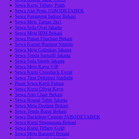
Sewa Kursi Tiffany Putih
Sewa Alat Pesta JABODETABEK
Sewa Panggung Indoor Bekasi
Sewa Meja Taman 2in1
Sewa Sofa Oval Jakarta
Sewa Meja IBM Bekasi
Sewa Papan Flipchart Bekasi
Sewa Karpet Rumput Sintetis
Sewa Meja Gubukan Jakarta
Sewa Tenda Sarnafil Jakarta
Sewa Sofa Single Jakarta
Sewa Meja Kayu VIP
Sewa Kursi Crossback Event
Sewa Tirai Dekorasi Starlight
Pusat Sewa Kursi Futura
Sewa Kursi Olivia Kayu
Sewa Arm Chair Bekasi
Sewa Round Table Jakarta
Sewa Meja Dealing Bekasi
Sewa Tenda Bazar Bekasi
Sewa Backdrop Custom JABODETABEK
Sewa Kursi Singgasana Bekasi
Sewa Kursi Tiffany Gold
Sewa Meja Barstool Bekasi