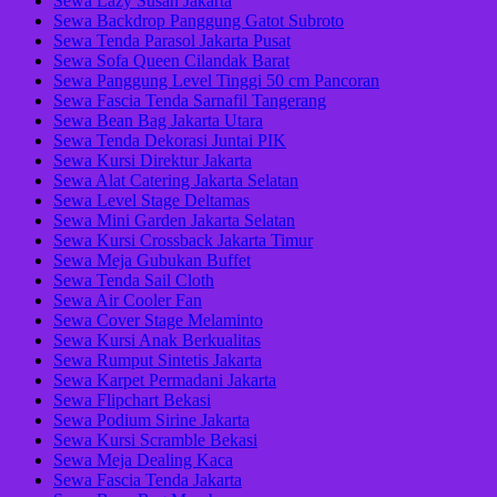
Sewa Lazy Susan Jakarta
Sewa Backdrop Panggung Gatot Subroto
Sewa Tenda Parasol Jakarta Pusat
Sewa Sofa Queen Cilandak Barat
Sewa Panggung Level Tinggi 50 cm Pancoran
Sewa Fascia Tenda Sarnafil Tangerang
Sewa Bean Bag Jakarta Utara
Sewa Tenda Dekorasi Juntai PIK
Sewa Kursi Direktur Jakarta
Sewa Alat Catering Jakarta Selatan
Sewa Level Stage Deltamas
Sewa Mini Garden Jakarta Selatan
Sewa Kursi Crossback Jakarta Timur
Sewa Meja Gubukan Buffet
Sewa Tenda Sail Cloth
Sewa Air Cooler Fan
Sewa Cover Stage Melaminto
Sewa Kursi Anak Berkualitas
Sewa Rumput Sintetis Jakarta
Sewa Karpet Permadani Jakarta
Sewa Flipchart Bekasi
Sewa Podium Sirine Jakarta
Sewa Kursi Scramble Bekasi
Sewa Meja Dealing Kaca
Sewa Fascia Tenda Jakarta