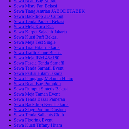
Sewa Bean Bag Murah
Sewa Misty Fan Bekasi
Sewa Tiang Antrian JABODETABEK
Sewa Backdrop 3D Cutout
Sewa Tenda Parasol Bekasi
Sewa Meja Kaca Rias
Sewa Karpet Sajadah Jakarta
Sewa Kursi Puff Bekasi
Sewa Meja Test Single
Sewa Tirai Hitam Jakarta
Sewa Traffic Cone Bekasi
Sewa Meja IBM 45×180
Sewa Fascia Tenda Sarnafil
Sewa Tenda Sarnafil Event
Sewa Partisi Hitam Jakarta
Sewa Panggung Melamin Hitam
Sewa Bean Bag Pumpkin
Sewa Rumput Sintetis Bekasi
Sewa Meja Taman Event
Sewa Tenda Bazar Pameran
Sewa Backdrop Event Jakarta
Sewa Stage Podium Custom
Sewa Tenda Sailtents Cloth
Sewa Flooring Event
Sewa Kursi Tiffany Hitam