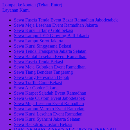
Lompat ke konten (Tekan Enter)
Layanan Kami
Sewa Fascia Tenda Event Bazar Ramadhan Jabodetabek
Sewa Meja Lesehan Event Ramadhan Jakarta
Sewa Kursi Tiffany Gold bekasi
Sewa Lampu LED Glowing Ball Jakarta
Sewa Lampu Sorot Jakarta
Sewa Kursi Singgasana Bekasi
Sewa Tenda Transparan Jakarta Selatan
Sewa Bantal Lesehan Event Ramadhan
Sewa Fascia Tenda Bekasi
Sewa Meja Gubukan Event Ramadhan
Sewa Tiang Bendera Tangerang
Sewa Gong Peresmian Depok
Sewa Traffic Cone Bekasi
Sewa Air Cooler Jakarta
Sewa Karpet Sajadah Event Ramadhan
Sewa Gate Custom Event Jabodetabek
Sewa Meja Lesehan Event Ramadhan
Sewa Lampu Maroko Event Ramadan
Sewa Kursi Lesehan Event Ramadan
Sewa Kursi Syahrini Jakarta Selatan
Sewa Backdrop Custom Bekasi
DAFTAR HARGA SEWA ALAT PESTA TERBARU