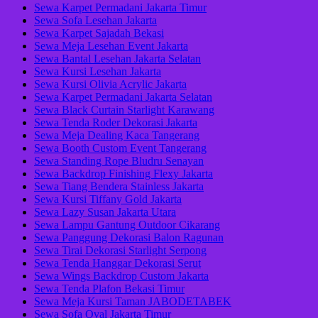
Sewa Karpet Permadani Jakarta Timur
Sewa Sofa Lesehan Jakarta
Sewa Karpet Sajadah Bekasi
Sewa Meja Lesehan Event Jakarta
Sewa Bantal Lesehan Jakarta Selatan
Sewa Kursi Lesehan Jakarta
Sewa Kursi Olivia Acrylic Jakarta
Sewa Karpet Permadani Jakarta Selatan
Sewa Black Curtain Starlight Karawang
Sewa Tenda Roder Dekorasi Jakarta
Sewa Meja Dealing Kaca Tangerang
Sewa Booth Custom Event Tangerang
Sewa Standing Rope Bludru Senayan
Sewa Backdrop Finishing Flexy Jakarta
Sewa Tiang Bendera Stainless Jakarta
Sewa Kursi Tiffany Gold Jakarta
Sewa Lazy Susan Jakarta Utara
Sewa Lampu Gantung Outdoor Cikarang
Sewa Panggung Dekorasi Balon Ragunan
Sewa Tirai Dekorasi Starlight Serpong
Sewa Tenda Hanggar Dekorasi Serut
Sewa Wings Backdrop Custom Jakarta
Sewa Tenda Plafon Bekasi Timur
Sewa Meja Kursi Taman JABODETABEK
Sewa Sofa Oval Jakarta Timur