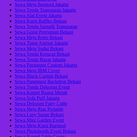
Sewa Meja Barstool Jakarta
Sewa Tenda Transparan Jakarta
Sewa Alat Event Jakarta
Sewa Kursi Raffles Bekasi
Sewa Tenda Sarnafil Transparan
Sewa Gong Peresmian Bekasi
Sewa Meja Retro Bekasi
Sewa Tiang Antrian Jakarta
Sewa Meja Sudut Bekasi
Sewa Tenda Kerucut Bekasi
Sewa Tenda Bazar Jakarta
Sewa Panggung Custom Jakarta
Sewa Meja IBM Cover
Sewa Black Curtain Bekasi
Sewa Panggung Backdrop Bekasi
Sewa Tenda Dekorasi Event
Sewa Karpet Buana Merah
Sewa Sofa Puff Jakarta
Sewa Dekorasi Fairy Light
Sewa Meja Rias Portable
Sewa Lazy Susan Bekasi
Sewa Mini Garden Event
Sewa Meja Kursi Barstool
Sewa Photobooth Event Bekasi
Sewa Round Table Cover