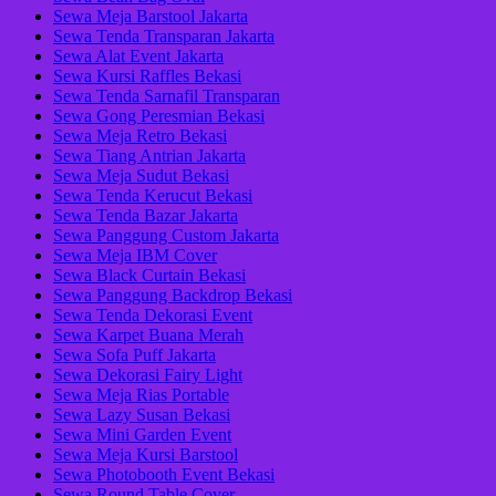
Sewa Meja Barstool Jakarta
Sewa Tenda Transparan Jakarta
Sewa Alat Event Jakarta
Sewa Kursi Raffles Bekasi
Sewa Tenda Sarnafil Transparan
Sewa Gong Peresmian Bekasi
Sewa Meja Retro Bekasi
Sewa Tiang Antrian Jakarta
Sewa Meja Sudut Bekasi
Sewa Tenda Kerucut Bekasi
Sewa Tenda Bazar Jakarta
Sewa Panggung Custom Jakarta
Sewa Meja IBM Cover
Sewa Black Curtain Bekasi
Sewa Panggung Backdrop Bekasi
Sewa Tenda Dekorasi Event
Sewa Karpet Buana Merah
Sewa Sofa Puff Jakarta
Sewa Dekorasi Fairy Light
Sewa Meja Rias Portable
Sewa Lazy Susan Bekasi
Sewa Mini Garden Event
Sewa Meja Kursi Barstool
Sewa Photobooth Event Bekasi
Sewa Round Table Cover