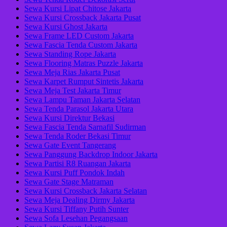
Sewa Kursi Lipat Chitose Jakarta
Sewa Kursi Crossback Jakarta Pusat
Sewa Kursi Ghost Jakarta
Sewa Frame LED Custom Jakarta
Sewa Fascia Tenda Custom Jakarta
Sewa Standing Rope Jakarta
Sewa Flooring Matras Puzzle Jakarta
Sewa Meja Rias Jakarta Pusat
Sewa Karpet Rumput Sintetis Jakarta
Sewa Meja Test Jakarta Timur
Sewa Lampu Taman Jakarta Selatan
Sewa Tenda Parasol Jakarta Utara
Sewa Kursi Direktur Bekasi
Sewa Fascia Tenda Sarnafil Sudirman
Sewa Tenda Roder Bekasi Timur
Sewa Gate Event Tangerang
Sewa Panggung Backdrop Indoor Jakarta
Sewa Partisi R8 Ruangan Jakarta
Sewa Kursi Puff Pondok Indah
Sewa Gate Stage Matraman
Sewa Kursi Crossback Jakarta Selatan
Sewa Meja Dealing Dirmy Jakarta
Sewa Kursi Tiffany Putih Sunter
Sewa Sofa Lesehan Pegangsaan