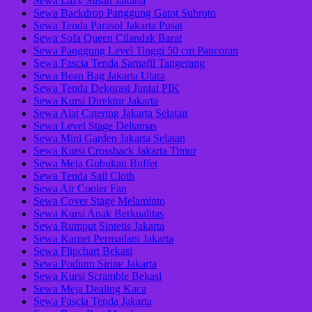
Sewa Lazy Susan Jakarta
Sewa Backdrop Panggung Gatot Subroto
Sewa Tenda Parasol Jakarta Pusat
Sewa Sofa Queen Cilandak Barat
Sewa Panggung Level Tinggi 50 cm Pancoran
Sewa Fascia Tenda Sarnafil Tangerang
Sewa Bean Bag Jakarta Utara
Sewa Tenda Dekorasi Juntai PIK
Sewa Kursi Direktur Jakarta
Sewa Alat Catering Jakarta Selatan
Sewa Level Stage Deltamas
Sewa Mini Garden Jakarta Selatan
Sewa Kursi Crossback Jakarta Timur
Sewa Meja Gubukan Buffet
Sewa Tenda Sail Cloth
Sewa Air Cooler Fan
Sewa Cover Stage Melaminto
Sewa Kursi Anak Berkualitas
Sewa Rumput Sintetis Jakarta
Sewa Karpet Permadani Jakarta
Sewa Flipchart Bekasi
Sewa Podium Sirine Jakarta
Sewa Kursi Scramble Bekasi
Sewa Meja Dealing Kaca
Sewa Fascia Tenda Jakarta