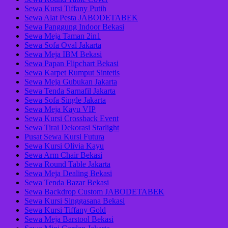
Sewa Kursi Tiffany Putih
Sewa Alat Pesta JABODETABEK
Sewa Panggung Indoor Bekasi
Sewa Meja Taman 2in1
Sewa Sofa Oval Jakarta
Sewa Meja IBM Bekasi
Sewa Papan Flipchart Bekasi
Sewa Karpet Rumput Sintetis
Sewa Meja Gubukan Jakarta
Sewa Tenda Sarnafil Jakarta
Sewa Sofa Single Jakarta
Sewa Meja Kayu VIP
Sewa Kursi Crossback Event
Sewa Tirai Dekorasi Starlight
Pusat Sewa Kursi Futura
Sewa Kursi Olivia Kayu
Sewa Arm Chair Bekasi
Sewa Round Table Jakarta
Sewa Meja Dealing Bekasi
Sewa Tenda Bazar Bekasi
Sewa Backdrop Custom JABODETABEK
Sewa Kursi Singgasana Bekasi
Sewa Kursi Tiffany Gold
Sewa Meja Barstool Bekasi