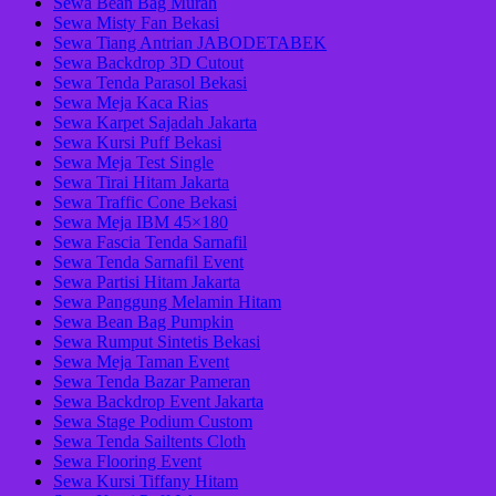
Sewa Bean Bag Murah
Sewa Misty Fan Bekasi
Sewa Tiang Antrian JABODETABEK
Sewa Backdrop 3D Cutout
Sewa Tenda Parasol Bekasi
Sewa Meja Kaca Rias
Sewa Karpet Sajadah Jakarta
Sewa Kursi Puff Bekasi
Sewa Meja Test Single
Sewa Tirai Hitam Jakarta
Sewa Traffic Cone Bekasi
Sewa Meja IBM 45×180
Sewa Fascia Tenda Sarnafil
Sewa Tenda Sarnafil Event
Sewa Partisi Hitam Jakarta
Sewa Panggung Melamin Hitam
Sewa Bean Bag Pumpkin
Sewa Rumput Sintetis Bekasi
Sewa Meja Taman Event
Sewa Tenda Bazar Pameran
Sewa Backdrop Event Jakarta
Sewa Stage Podium Custom
Sewa Tenda Sailtents Cloth
Sewa Flooring Event
Sewa Kursi Tiffany Hitam