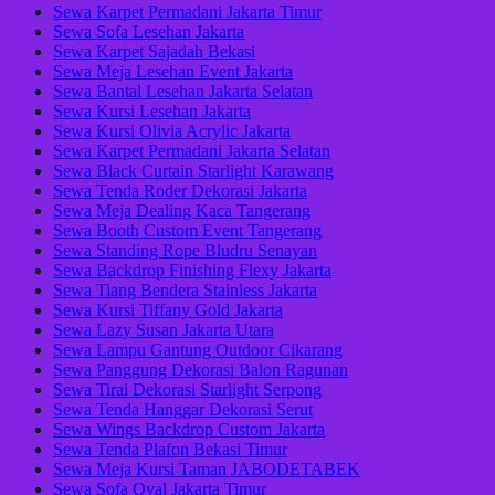
Sewa Karpet Permadani Jakarta Timur
Sewa Sofa Lesehan Jakarta
Sewa Karpet Sajadah Bekasi
Sewa Meja Lesehan Event Jakarta
Sewa Bantal Lesehan Jakarta Selatan
Sewa Kursi Lesehan Jakarta
Sewa Kursi Olivia Acrylic Jakarta
Sewa Karpet Permadani Jakarta Selatan
Sewa Black Curtain Starlight Karawang
Sewa Tenda Roder Dekorasi Jakarta
Sewa Meja Dealing Kaca Tangerang
Sewa Booth Custom Event Tangerang
Sewa Standing Rope Bludru Senayan
Sewa Backdrop Finishing Flexy Jakarta
Sewa Tiang Bendera Stainless Jakarta
Sewa Kursi Tiffany Gold Jakarta
Sewa Lazy Susan Jakarta Utara
Sewa Lampu Gantung Outdoor Cikarang
Sewa Panggung Dekorasi Balon Ragunan
Sewa Tirai Dekorasi Starlight Serpong
Sewa Tenda Hanggar Dekorasi Serut
Sewa Wings Backdrop Custom Jakarta
Sewa Tenda Plafon Bekasi Timur
Sewa Meja Kursi Taman JABODETABEK
Sewa Sofa Oval Jakarta Timur