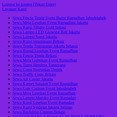
Lompat ke konten (Tekan Enter)
Layanan Kami
Sewa Fascia Tenda Event Bazar Ramadhan Jabodetabek
Sewa Meja Lesehan Event Ramadhan Jakarta
Sewa Kursi Tiffany Gold bekasi
Sewa Lampu LED Glowing Ball Jakarta
Sewa Lampu Sorot Jakarta
Sewa Kursi Singgasana Bekasi
Sewa Tenda Transparan Jakarta Selatan
Sewa Bantal Lesehan Event Ramadhan
Sewa Fascia Tenda Bekasi
Sewa Meja Gubukan Event Ramadhan
Sewa Tiang Bendera Tangerang
Sewa Gong Peresmian Depok
Sewa Traffic Cone Bekasi
Sewa Air Cooler Jakarta
Sewa Karpet Sajadah Event Ramadhan
Sewa Gate Custom Event Jabodetabek
Sewa Meja Lesehan Event Ramadhan
Sewa Lampu Maroko Event Ramadan
Sewa Kursi Lesehan Event Ramadan
Sewa Kursi Syahrini Jakarta Selatan
Sewa Backdrop Custom Bekasi
DAFTAR HARGA SEWA ALAT PESTA TERBARU