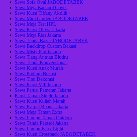
Sewa Sofa Oval JABODETABEK
Sewa Meja Barstool Cover
Sewa Kursi Tiffany Akrilik
Sewa Mini Garden JABODETABEK
Sewa Meja Test HPL
Sewa Kursi Olivia Jakarta
Sewa Meja Rias Jakarta
Sewa Tenda Bazar JABODETABEK
Sewa Backdrop Custom Bekasi
Sewa Misty Fan Jakarta
Sewa Tiang Antrian Bludru
Sewa Tenda Konvensional
Sewa Kursi Anak Murah
Sewa Podium Bekasi
Sewa Tirai Dekorasi
Sewa Kursi VIP Jakarta
Sewa Partisi Pameran Jakarta
Kursi Taman Single Jakarta
Sewa Kursi Kuliah Merah
Sewa Karpet Buana Jakarta
Sewa Meja Taman Extra
Sewa Lampu Taman Outdoor
Sewa Tenda Parasol Jakarta
Sewa Lampu Fairy Light
Sewa Kursi Crossback JABODETABEK