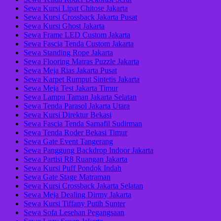
Sewa Kursi Lipat Chitose Jakarta
Sewa Kursi Crossback Jakarta Pusat
Sewa Kursi Ghost Jakarta
Sewa Frame LED Custom Jakarta
Sewa Fascia Tenda Custom Jakarta
Sewa Standing Rope Jakarta
Sewa Flooring Matras Puzzle Jakarta
Sewa Meja Rias Jakarta Pusat
Sewa Karpet Rumput Sintetis Jakarta
Sewa Meja Test Jakarta Timur
Sewa Lampu Taman Jakarta Selatan
Sewa Tenda Parasol Jakarta Utara
Sewa Kursi Direktur Bekasi
Sewa Fascia Tenda Sarnafil Sudirman
Sewa Tenda Roder Bekasi Timur
Sewa Gate Event Tangerang
Sewa Panggung Backdrop Indoor Jakarta
Sewa Partisi R8 Ruangan Jakarta
Sewa Kursi Puff Pondok Indah
Sewa Gate Stage Matraman
Sewa Kursi Crossback Jakarta Selatan
Sewa Meja Dealing Dirmy Jakarta
Sewa Kursi Tiffany Putih Sunter
Sewa Sofa Lesehan Pegangsaan