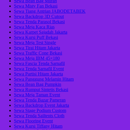
Sewa Bean Bag Murah
Sewa Misty Fan Bekasi
Sewa Tiang Antrian JABODETABEK
Sewa Backdrop 3D Cutout
Sewa Tenda Parasol Bekasi
Sewa Meja Kaca Rias
Sewa Karpet Sajadah Jakarta
Sewa Kursi Puff Bekasi
Sewa Meja Test Single
Sewa Tirai Hitam Jakarta
Sewa Traffic Cone Bekasi
Sewa Meja IBM 45×180
Sewa Fascia Tenda Sarnafil
Sewa Tenda Sarnafil Event
Sewa Partisi Hitam Jakarta
Sewa Panggung Melamin Hitam
Sewa Bean Bag Pumpkin
Sewa Rumput Sintetis Bekasi
Sewa Meja Taman Event
Sewa Tenda Bazar Pameran
Sewa Backdrop Event Jakarta
Sewa Stage Podium Custom
Sewa Tenda Sailtents Cloth
Sewa Flooring Event
Sewa Kursi Tiffany Hitam