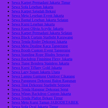
Sewa Karpet Permadani Jakarta Timur
Sewa Sofa Lesehan Jakarta
Sewa Karpet Sajadah Bekasi
Sewa Meja Lesehan Event Jakarta
Sewa Bantal Lesehan Jakarta Selatan
Sewa Kursi Lesehan Jakarta
Sewa Kursi Olivia Acrylic Jakarta
Sewa Karpet Permadani Jakarta Selatan
Sewa Black Curtain Starlight Karawang
Sewa Tenda Roder Dekorasi Jakarta
Sewa Meja Dealing Kaca Tangerang
Sewa Booth Custom Event Tangerang
Sewa Standing Rope Bludru Senayan
Sewa Backdrop Finishing Flexy Jakarta
Sewa Tiang Bendera Stainless Jakarta
Sewa Kursi Tiffany Gold Jakarta
Sewa Lazy Susan Jakarta Utara
Sewa Lampu Gantung Outdoor Cikarang
Sewa Panggung Dekorasi Balon Ragunan
Sewa Tirai Dekorasi Starlight Serpong
Sewa Tenda Hanggar Dekorasi Serut
Sewa Wings Backdrop Custom Jakarta
Sewa Tenda Plafon Bekasi Timur
Sewa Meja Kursi Taman JABODETABEK
Sewa Sofa Oval Jakarta Timur