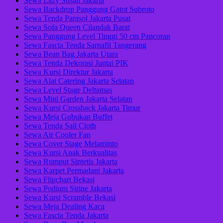
Sewa Lazy Susan Jakarta
Sewa Backdrop Panggung Gatot Subroto
Sewa Tenda Parasol Jakarta Pusat
Sewa Sofa Queen Cilandak Barat
Sewa Panggung Level Tinggi 50 cm Pancoran
Sewa Fascia Tenda Sarnafil Tangerang
Sewa Bean Bag Jakarta Utara
Sewa Tenda Dekorasi Juntai PIK
Sewa Kursi Direktur Jakarta
Sewa Alat Catering Jakarta Selatan
Sewa Level Stage Deltamas
Sewa Mini Garden Jakarta Selatan
Sewa Kursi Crossback Jakarta Timur
Sewa Meja Gubukan Buffet
Sewa Tenda Sail Cloth
Sewa Air Cooler Fan
Sewa Cover Stage Melaminto
Sewa Kursi Anak Berkualitas
Sewa Rumput Sintetis Jakarta
Sewa Karpet Permadani Jakarta
Sewa Flipchart Bekasi
Sewa Podium Sirine Jakarta
Sewa Kursi Scramble Bekasi
Sewa Meja Dealing Kaca
Sewa Fascia Tenda Jakarta