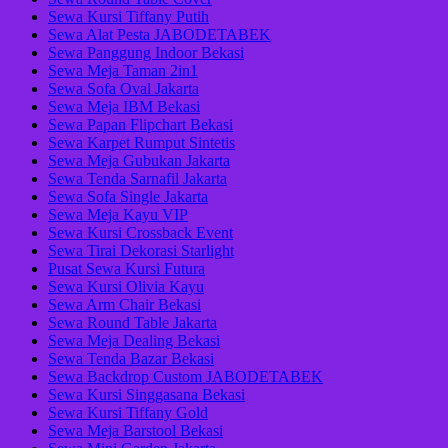
Sewa Kursi Tiffany Putih
Sewa Alat Pesta JABODETABEK
Sewa Panggung Indoor Bekasi
Sewa Meja Taman 2in1
Sewa Sofa Oval Jakarta
Sewa Meja IBM Bekasi
Sewa Papan Flipchart Bekasi
Sewa Karpet Rumput Sintetis
Sewa Meja Gubukan Jakarta
Sewa Tenda Sarnafil Jakarta
Sewa Sofa Single Jakarta
Sewa Meja Kayu VIP
Sewa Kursi Crossback Event
Sewa Tirai Dekorasi Starlight
Pusat Sewa Kursi Futura
Sewa Kursi Olivia Kayu
Sewa Arm Chair Bekasi
Sewa Round Table Jakarta
Sewa Meja Dealing Bekasi
Sewa Tenda Bazar Bekasi
Sewa Backdrop Custom JABODETABEK
Sewa Kursi Singgasana Bekasi
Sewa Kursi Tiffany Gold
Sewa Meja Barstool Bekasi