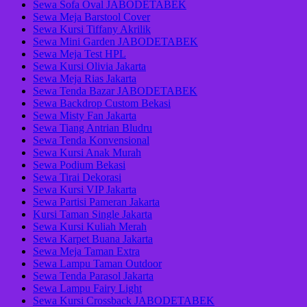
Sewa Sofa Oval JABODETABEK
Sewa Meja Barstool Cover
Sewa Kursi Tiffany Akrilik
Sewa Mini Garden JABODETABEK
Sewa Meja Test HPL
Sewa Kursi Olivia Jakarta
Sewa Meja Rias Jakarta
Sewa Tenda Bazar JABODETABEK
Sewa Backdrop Custom Bekasi
Sewa Misty Fan Jakarta
Sewa Tiang Antrian Bludru
Sewa Tenda Konvensional
Sewa Kursi Anak Murah
Sewa Podium Bekasi
Sewa Tirai Dekorasi
Sewa Kursi VIP Jakarta
Sewa Partisi Pameran Jakarta
Kursi Taman Single Jakarta
Sewa Kursi Kuliah Merah
Sewa Karpet Buana Jakarta
Sewa Meja Taman Extra
Sewa Lampu Taman Outdoor
Sewa Tenda Parasol Jakarta
Sewa Lampu Fairy Light
Sewa Kursi Crossback JABODETABEK