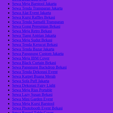
Sewa Meja Barstool Jakarta
Sewa Tenda Transparan Jakarta
Sewa Alat Event Jakarta
Sewa Kursi Raffles Bekasi
Sewa Tenda Sarnafil Transparan
Sewa Gong Peresmian Bekasi
Sewa Meja Retro Bekasi
Sewa Tiang Antrian Jakarta
Sewa Meja Sudut Bekasi
Sewa Tenda Kerucut Bekasi
Sewa Tenda Bazar Jakarta
Sewa Panggung Custom Jakarta
Sewa Meja IBM Cover
Sewa Black Curtain Bekasi
Sewa Panggung Backdrop Bekasi
Sewa Tenda Dekorasi Event
Sewa Karpet Buana Merah
Sewa Sofa Puff Jakarta
Sewa Dekorasi Fairy Light
Sewa Meja Rias Portable
Sewa Lazy Susan Bekasi
Sewa Mini Garden Event
Sewa Meja Kursi Barstool
Sewa Photobooth Event Bekasi
Sewa Round Table Cover