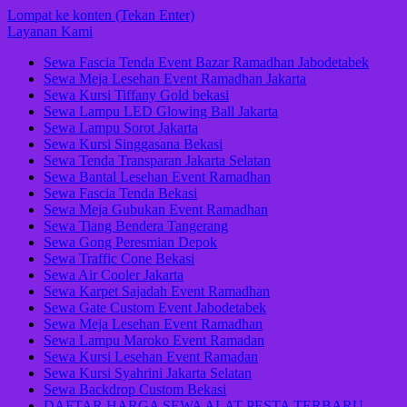
Lompat ke konten (Tekan Enter)
Layanan Kami
Sewa Fascia Tenda Event Bazar Ramadhan Jabodetabek
Sewa Meja Lesehan Event Ramadhan Jakarta
Sewa Kursi Tiffany Gold bekasi
Sewa Lampu LED Glowing Ball Jakarta
Sewa Lampu Sorot Jakarta
Sewa Kursi Singgasana Bekasi
Sewa Tenda Transparan Jakarta Selatan
Sewa Bantal Lesehan Event Ramadhan
Sewa Fascia Tenda Bekasi
Sewa Meja Gubukan Event Ramadhan
Sewa Tiang Bendera Tangerang
Sewa Gong Peresmian Depok
Sewa Traffic Cone Bekasi
Sewa Air Cooler Jakarta
Sewa Karpet Sajadah Event Ramadhan
Sewa Gate Custom Event Jabodetabek
Sewa Meja Lesehan Event Ramadhan
Sewa Lampu Maroko Event Ramadan
Sewa Kursi Lesehan Event Ramadan
Sewa Kursi Syahrini Jakarta Selatan
Sewa Backdrop Custom Bekasi
DAFTAR HARGA SEWA ALAT PESTA TERBARU