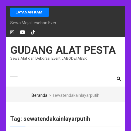
Lompat
LAYANAN KAMI
ke
konten
Sewa Meja Lesehan Event Ramadhan Jakarta
(Tekan
Enter)
GUDANG ALAT PESTA
Sewa Alat dan Dekorasi Event JABODETABEK
Beranda
>
sewatendakainlayarputih
Tag:
sewatendakainlayarputih