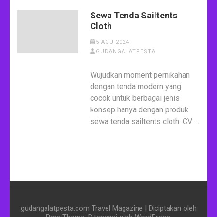
Sewa Tenda Sailtents
Cloth
5 AGU 2024
GUDANGALATPESTA
Wujudkan moment pernikahan
dengan tenda modern yang
cocok untuk berbagai jenis
konsep hanya dengan produk
sewa tenda sailtents cloth. CV …
gudangalatpesta.com
Travel Magazine | Diciptakan oleh
Rara Theme
. Ditenagai oleh
WordPress
.