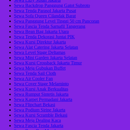
Sewa Lazy Susan Jakarta
Sewa Backdrop Panggung Gatot Subroto
Sewa Tenda Parasol Jakarta Pusat
Sewa Sofa Queen Cilandak Barat
Sewa Panggung Level Tinggi 50 cm Pancoran
Sewa Fascia Tenda Sarnafil Tangerang
Sewa Bean Bag Jakarta Utara
Sewa Tenda Dekorasi Juntai PIK
Sewa Kursi Direktur Jakarta
Sewa Alat Catering Jakarta Selatan
Sewa Level Stage Deltamas
Sewa Mini Garden Jakarta Selatan
Sewa Kursi Crossback Jakarta Timur
Sewa Meja Gubukan Buffet
Sewa Tenda Sail Cloth
Sewa Air Cooler Fan
Sewa Cover Stage Melaminto
Sewa Kursi Anak Berkualitas
Sewa Rumput Sintetis Jakarta
Sewa Karpet Permadani Jakarta
Sewa Flipchart Bekasi
Sewa Podium Sirine Jakarta
Sewa Kursi Scramble Bekasi
Sewa Meja Dealing Kaca
Sewa Fascia Tenda Jakarta