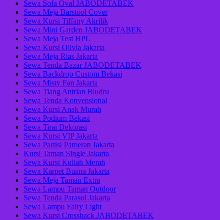
Sewa Sofa Oval JABODETABEK
Sewa Meja Barstool Cover
Sewa Kursi Tiffany Akrilik
Sewa Mini Garden JABODETABEK
Sewa Meja Test HPL
Sewa Kursi Olivia Jakarta
Sewa Meja Rias Jakarta
Sewa Tenda Bazar JABODETABEK
Sewa Backdrop Custom Bekasi
Sewa Misty Fan Jakarta
Sewa Tiang Antrian Bludru
Sewa Tenda Konvensional
Sewa Kursi Anak Murah
Sewa Podium Bekasi
Sewa Tirai Dekorasi
Sewa Kursi VIP Jakarta
Sewa Partisi Pameran Jakarta
Kursi Taman Single Jakarta
Sewa Kursi Kuliah Merah
Sewa Karpet Buana Jakarta
Sewa Meja Taman Extra
Sewa Lampu Taman Outdoor
Sewa Tenda Parasol Jakarta
Sewa Lampu Fairy Light
Sewa Kursi Crossback JABODETABEK