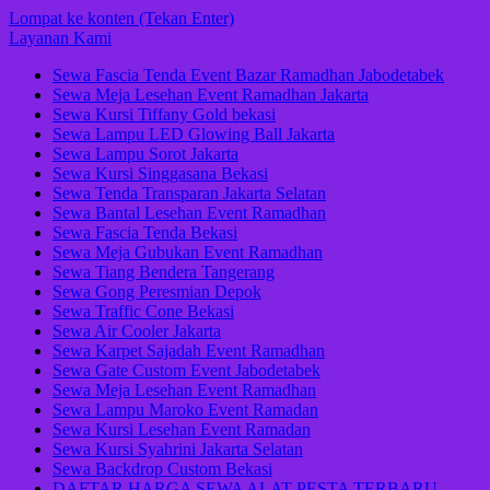
Lompat ke konten (Tekan Enter)
Layanan Kami
Sewa Fascia Tenda Event Bazar Ramadhan Jabodetabek
Sewa Meja Lesehan Event Ramadhan Jakarta
Sewa Kursi Tiffany Gold bekasi
Sewa Lampu LED Glowing Ball Jakarta
Sewa Lampu Sorot Jakarta
Sewa Kursi Singgasana Bekasi
Sewa Tenda Transparan Jakarta Selatan
Sewa Bantal Lesehan Event Ramadhan
Sewa Fascia Tenda Bekasi
Sewa Meja Gubukan Event Ramadhan
Sewa Tiang Bendera Tangerang
Sewa Gong Peresmian Depok
Sewa Traffic Cone Bekasi
Sewa Air Cooler Jakarta
Sewa Karpet Sajadah Event Ramadhan
Sewa Gate Custom Event Jabodetabek
Sewa Meja Lesehan Event Ramadhan
Sewa Lampu Maroko Event Ramadan
Sewa Kursi Lesehan Event Ramadan
Sewa Kursi Syahrini Jakarta Selatan
Sewa Backdrop Custom Bekasi
DAFTAR HARGA SEWA ALAT PESTA TERBARU