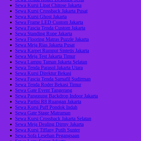
Sewa Kursi Lipat Chitose Jakarta
Sewa Kursi Crossback Jakarta Pusat
Sewa Kursi Ghost Jakarta
Sewa Frame LED Custom Jakarta
Sewa Fascia Tenda Custom Jakarta
Sewa Standing Rope Jakarta
Sewa Flooring Matras Puzzle Jakarta
Sewa Meja Rias Jakarta Pusat
Sewa Karpet Rumput Sintetis Jakarta
Sewa Meja Test Jakarta Timur
Sewa Lampu Taman Jakarta Selatan
Sewa Tenda Parasol Jakarta Utara
Sewa Kursi Direktur Bekasi
Sewa Fascia Tenda Sarnafil Sudirman
Sewa Tenda Roder Bekasi Timur
Sewa Gate Event Tangerang
Sewa Panggung Backdrop Indoor Jakarta
Sewa Partisi R8 Ruangan Jakarta
Sewa Kursi Puff Pondok Indah
Sewa Gate Stage Matraman
Sewa Kursi Crossback Jakarta Selatan
Sewa Meja Dealing Dirmy Jakarta
Sewa Kursi Tiffany Putih Sunter
Sewa Sofa Lesehan Pegangsaan