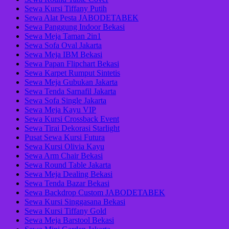
Sewa Kursi Tiffany Putih
Sewa Alat Pesta JABODETABEK
Sewa Panggung Indoor Bekasi
Sewa Meja Taman 2in1
Sewa Sofa Oval Jakarta
Sewa Meja IBM Bekasi
Sewa Papan Flipchart Bekasi
Sewa Karpet Rumput Sintetis
Sewa Meja Gubukan Jakarta
Sewa Tenda Sarnafil Jakarta
Sewa Sofa Single Jakarta
Sewa Meja Kayu VIP
Sewa Kursi Crossback Event
Sewa Tirai Dekorasi Starlight
Pusat Sewa Kursi Futura
Sewa Kursi Olivia Kayu
Sewa Arm Chair Bekasi
Sewa Round Table Jakarta
Sewa Meja Dealing Bekasi
Sewa Tenda Bazar Bekasi
Sewa Backdrop Custom JABODETABEK
Sewa Kursi Singgasana Bekasi
Sewa Kursi Tiffany Gold
Sewa Meja Barstool Bekasi