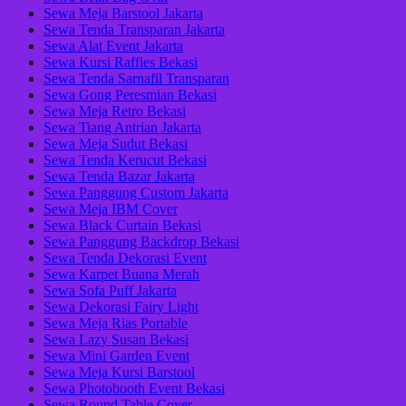
Sewa Meja Barstool Jakarta
Sewa Tenda Transparan Jakarta
Sewa Alat Event Jakarta
Sewa Kursi Raffles Bekasi
Sewa Tenda Sarnafil Transparan
Sewa Gong Peresmian Bekasi
Sewa Meja Retro Bekasi
Sewa Tiang Antrian Jakarta
Sewa Meja Sudut Bekasi
Sewa Tenda Kerucut Bekasi
Sewa Tenda Bazar Jakarta
Sewa Panggung Custom Jakarta
Sewa Meja IBM Cover
Sewa Black Curtain Bekasi
Sewa Panggung Backdrop Bekasi
Sewa Tenda Dekorasi Event
Sewa Karpet Buana Merah
Sewa Sofa Puff Jakarta
Sewa Dekorasi Fairy Light
Sewa Meja Rias Portable
Sewa Lazy Susan Bekasi
Sewa Mini Garden Event
Sewa Meja Kursi Barstool
Sewa Photobooth Event Bekasi
Sewa Round Table Cover