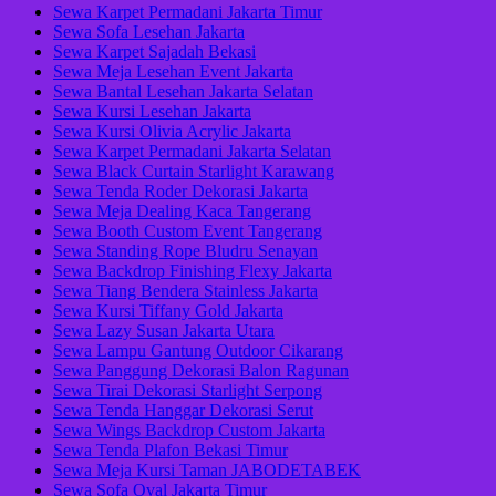
Sewa Karpet Permadani Jakarta Timur
Sewa Sofa Lesehan Jakarta
Sewa Karpet Sajadah Bekasi
Sewa Meja Lesehan Event Jakarta
Sewa Bantal Lesehan Jakarta Selatan
Sewa Kursi Lesehan Jakarta
Sewa Kursi Olivia Acrylic Jakarta
Sewa Karpet Permadani Jakarta Selatan
Sewa Black Curtain Starlight Karawang
Sewa Tenda Roder Dekorasi Jakarta
Sewa Meja Dealing Kaca Tangerang
Sewa Booth Custom Event Tangerang
Sewa Standing Rope Bludru Senayan
Sewa Backdrop Finishing Flexy Jakarta
Sewa Tiang Bendera Stainless Jakarta
Sewa Kursi Tiffany Gold Jakarta
Sewa Lazy Susan Jakarta Utara
Sewa Lampu Gantung Outdoor Cikarang
Sewa Panggung Dekorasi Balon Ragunan
Sewa Tirai Dekorasi Starlight Serpong
Sewa Tenda Hanggar Dekorasi Serut
Sewa Wings Backdrop Custom Jakarta
Sewa Tenda Plafon Bekasi Timur
Sewa Meja Kursi Taman JABODETABEK
Sewa Sofa Oval Jakarta Timur