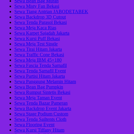
Sewa Bean Bag Murah
Sewa Misty Fan Bekasi
Sewa Tiang Antrian JABODETABEK
Sewa Backdrop 3D Cutout
Sewa Tenda Parasol Bekasi
Sewa Meja Kaca Rias
Sewa Karpet Sajadah Jakarta
Sewa Kursi Puff Bekasi
Sewa Meja Test Single
Sewa Tirai Hitam Jakarta
Sewa Traffic Cone Bekasi
Sewa Meja IBM 45×180
Sewa Fascia Tenda Sarnafil
Sewa Tenda Sarnafil Event
Sewa Partisi Hitam Jakarta
Sewa Panggung Melamin Hitam
Sewa Bean Bag Pumpkin
Sewa Rumput Sintetis Bekasi
Sewa Meja Taman Event
Sewa Tenda Bazar Pameran
Sewa Backdrop Event Jakarta
Sewa Stage Podium Custom
Sewa Tenda Sailtents Cloth
Sewa Flooring Event
Sewa Kursi Tiffany Hitam