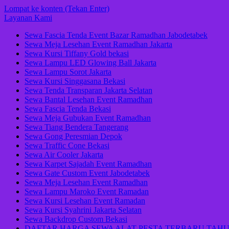
Lompat ke konten (Tekan Enter)
Layanan Kami
Sewa Fascia Tenda Event Bazar Ramadhan Jabodetabek
Sewa Meja Lesehan Event Ramadhan Jakarta
Sewa Kursi Tiffany Gold bekasi
Sewa Lampu LED Glowing Ball Jakarta
Sewa Lampu Sorot Jakarta
Sewa Kursi Singgasana Bekasi
Sewa Tenda Transparan Jakarta Selatan
Sewa Bantal Lesehan Event Ramadhan
Sewa Fascia Tenda Bekasi
Sewa Meja Gubukan Event Ramadhan
Sewa Tiang Bendera Tangerang
Sewa Gong Peresmian Depok
Sewa Traffic Cone Bekasi
Sewa Air Cooler Jakarta
Sewa Karpet Sajadah Event Ramadhan
Sewa Gate Custom Event Jabodetabek
Sewa Meja Lesehan Event Ramadhan
Sewa Lampu Maroko Event Ramadan
Sewa Kursi Lesehan Event Ramadan
Sewa Kursi Syahrini Jakarta Selatan
Sewa Backdrop Custom Bekasi
DAFTAR HARGA SEWA ALAT PESTA TERBARU TAHU