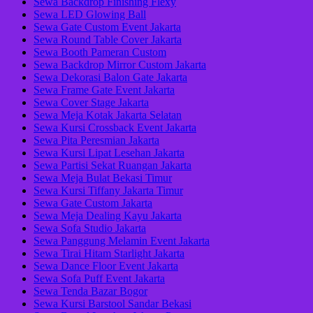
Sewa Backdrop Finishing Flexy
Sewa LED Glowing Ball
Sewa Gate Custom Event Jakarta
Sewa Round Table Cover Jakarta
Sewa Booth Pameran Custom
Sewa Backdrop Mirror Custom Jakarta
Sewa Dekorasi Balon Gate Jakarta
Sewa Frame Gate Event Jakarta
Sewa Cover Stage Jakarta
Sewa Meja Kotak Jakarta Selatan
Sewa Kursi Crossback Event Jakarta
Sewa Pita Peresmian Jakarta
Sewa Kursi Lipat Lesehan Jakarta
Sewa Partisi Sekat Ruangan Jakarta
Sewa Meja Bulat Bekasi Timur
Sewa Kursi Tiffany Jakarta Timur
Sewa Gate Custom Jakarta
Sewa Meja Dealing Kayu Jakarta
Sewa Sofa Studio Jakarta
Sewa Panggung Melamin Event Jakarta
Sewa Tirai Hitam Starlight Jakarta
Sewa Dance Floor Event Jakarta
Sewa Sofa Puff Event Jakarta
Sewa Tenda Bazar Bogor
Sewa Kursi Barstool Sandar Bekasi