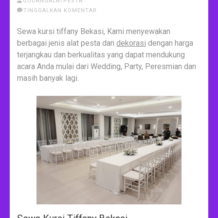
GUDANGALATPESTA
TINGGALKAN KOMENTAR
Sewa kursi tiffany Bekasi, Kami menyewakan
berbagai jenis alat pesta dan
dekorasi
dengan harga
terjangkau dan berkualitas yang dapat mendukung
acara Anda mulai dari Wedding, Party, Peresmian dan
masih banyak lagi.