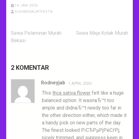
14 JAN 2026
GUDANGALATPESTA
Navigasi
Sewa Pelaminan Murah
Sewa Meja Kotak Murah
pos
Bekasi
2 KOMENTAR
Rodneyjab
1 APRIL 2026
This
thca sativa flower
felt like a huge
balanced option. It wasnвЂ™t too
ample and didnвЂ™t needy too far in
the other direction either, which made it
a handy pick on new parts of the day.
The finest looked РїСЂРµРјРёСѓРј,
nicely trimmed, and suppress keen in