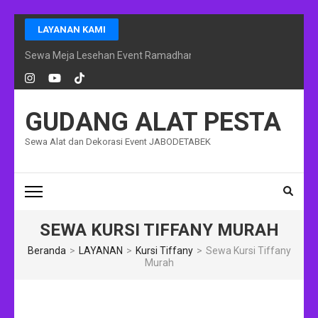
Lompat
LAYANAN KAMI
ke
konten
Sewa Meja Lesehan Event Ramadhan Jakarta
(Tekan
Enter)
GUDANG ALAT PESTA
Sewa Alat dan Dekorasi Event JABODETABEK
SEWA KURSI TIFFANY MURAH
Beranda
>
LAYANAN
>
Kursi Tiffany
>
Sewa Kursi Tiffany
Murah