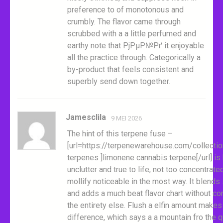
preference to of monotonous and
crumbly. The flavor came through
scrubbed with a a little perfumed and
earthy note that РјРµР№Рґ it enjoyable
all the practice through. Categorically a
by-product that feels consistent and
superbly send down together.
Jamesclila
9 MEI 2026
The hint of this terpene fuse –
[url=https://terpenewarehouse.com/collectio
terpenes ]limonene cannabis terpene[/url] is
unclutter and true to life, not too concentrate
mollify noticeable in the most way. It blend
and adds a much beat flavor chart without co
the entirety else. Flush a elfin amount makes
difference, which says a a mountain fro the qu