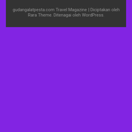
gudangalatpesta.com
Travel Magazine | Diciptakan oleh
Rara Theme
. Ditenagai oleh
WordPress
.