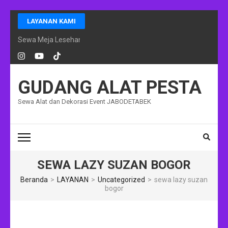
Lompat
LAYANAN KAMI
ke
konten
Sewa Meja Lesehan Event Ramadhan Jakarta
(Tekan
Enter)
GUDANG ALAT PESTA
Sewa Alat dan Dekorasi Event JABODETABEK
SEWA LAZY SUZAN BOGOR
Beranda
>
LAYANAN
>
Uncategorized
>
sewa lazy suzan
bogor