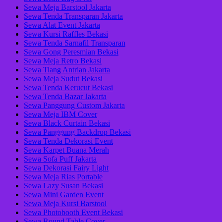
Sewa Meja Barstool Jakarta
Sewa Tenda Transparan Jakarta
Sewa Alat Event Jakarta
Sewa Kursi Raffles Bekasi
Sewa Tenda Sarnafil Transparan
Sewa Gong Peresmian Bekasi
Sewa Meja Retro Bekasi
Sewa Tiang Antrian Jakarta
Sewa Meja Sudut Bekasi
Sewa Tenda Kerucut Bekasi
Sewa Tenda Bazar Jakarta
Sewa Panggung Custom Jakarta
Sewa Meja IBM Cover
Sewa Black Curtain Bekasi
Sewa Panggung Backdrop Bekasi
Sewa Tenda Dekorasi Event
Sewa Karpet Buana Merah
Sewa Sofa Puff Jakarta
Sewa Dekorasi Fairy Light
Sewa Meja Rias Portable
Sewa Lazy Susan Bekasi
Sewa Mini Garden Event
Sewa Meja Kursi Barstool
Sewa Photobooth Event Bekasi
Sewa Round Table Cover