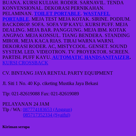
BUANA. KURSI KULIAH. RODER. SARNAVIL. TENDA
KONVENSIONAL. DEKORASI PERNIKAHAN.
PELAMINAN.
TOILET PORTABLE
.
WASTAFEL
PORTABLE
. MEJA TEST MEJA KOTAK. SIRINE. PODIUM.
BACKDROP. SOFA. SOFA VIP KAYU. KURSI PUFF. MEJA
DEALING. MEJA BAR. PANGGUNG. MEJA IBM. KOTAK
ANGPAO. MEJA KONSUL. TIANG BENDERA. STANDING
MIROR. MEJA KACA RIAS. TIRAI WARNA WARNI.
DEKORASI RODER. AC, MISTYCOOL. GENSET. SOUND
SYSTEM. LED. VIDEOTRON. TV. PROYEKTOR. SCREEN.
PARTISI. PUFF KAYU.
AUTOMATIC HANDSANITAIZER
.
KURSI CROSSBACK
CV. BINTANG JAYA RENTAL PARTY EQUIPMENT
Jl. Siti 1 No. 40 Kp. ciketing Mustika Jaya Bekasi
Tlp: 021-82619088 Fax: 021-82619089
PELAYANAN 24 JAM
Tlp / WA:
087774183653 (Anggun)
085717352334 (Syaiful)
Kiriman serupa