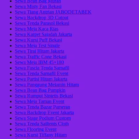
Sewa Bean Bag Murah
Sewa Misty Fan Bekasi
Sewa Tiang Antrian JABODETABEK
Sewa Backdrop 3D Cutout
Sewa Tenda Parasol Bekasi
Sewa Meja Kaca Rias
Sewa Karpet Sajadah Jakarta
Sewa Kursi Puff Bekasi
Sewa Meja Test Single
Sewa Tirai Hitam Jakarta
Sewa Traffic Cone Bekasi
Sewa Meja IBM 45×180
Sewa Fascia Tenda Sarnafil
Sewa Tenda Sarnafil Event
Sewa Partisi Hitam Jakarta
Sewa Panggung Melamin Hitam
Sewa Bean Bag Pumpkin
Sewa Rumput Sintetis Bekasi
Sewa Meja Taman Event
Sewa Tenda Bazar Pameran
Sewa Backdrop Event Jakarta
Sewa Stage Podium Custom
Sewa Tenda Sailtents Cloth
Sewa Flooring Event
Sewa Kursi Tiffany Hitam