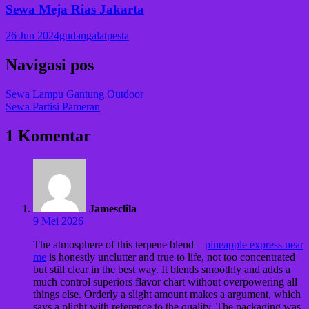
Sewa Meja Rias Jakarta
26 Jun 2024
gudangalatpesta
Navigasi pos
Sewa Lampu Gantung Outdoor
Sewa Partisi Pameran
1 Komentar
Jamesclila
9 Mei 2026
The atmosphere of this terpene blend –
pineapple express near
me
is honestly unclutter and true to life, not too concentrated
but still clear in the best way. It blends smoothly and adds a
much control superiors flavor chart without overpowering all
things else. Orderly a slight amount makes a argument, which
says a plight with reference to the quality. The packaging was