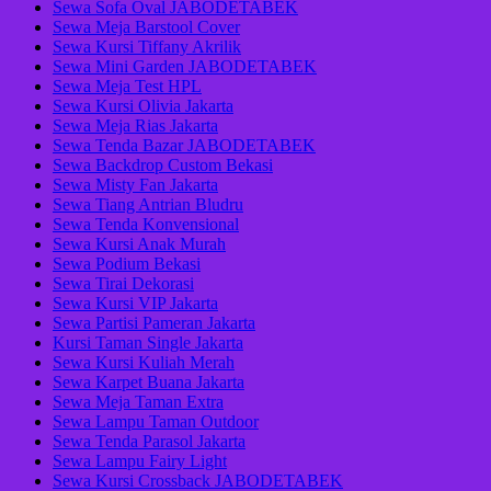
Sewa Sofa Oval JABODETABEK
Sewa Meja Barstool Cover
Sewa Kursi Tiffany Akrilik
Sewa Mini Garden JABODETABEK
Sewa Meja Test HPL
Sewa Kursi Olivia Jakarta
Sewa Meja Rias Jakarta
Sewa Tenda Bazar JABODETABEK
Sewa Backdrop Custom Bekasi
Sewa Misty Fan Jakarta
Sewa Tiang Antrian Bludru
Sewa Tenda Konvensional
Sewa Kursi Anak Murah
Sewa Podium Bekasi
Sewa Tirai Dekorasi
Sewa Kursi VIP Jakarta
Sewa Partisi Pameran Jakarta
Kursi Taman Single Jakarta
Sewa Kursi Kuliah Merah
Sewa Karpet Buana Jakarta
Sewa Meja Taman Extra
Sewa Lampu Taman Outdoor
Sewa Tenda Parasol Jakarta
Sewa Lampu Fairy Light
Sewa Kursi Crossback JABODETABEK