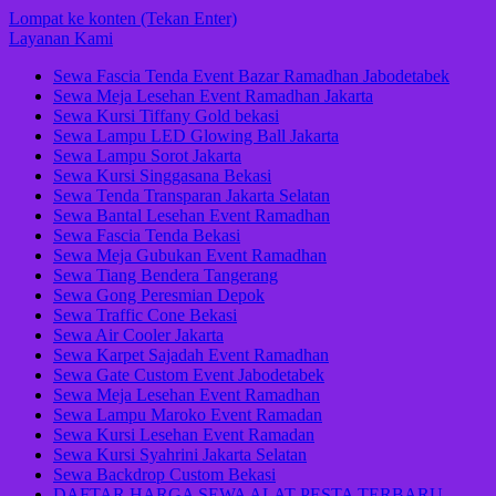
Lompat ke konten (Tekan Enter)
Layanan Kami
Sewa Fascia Tenda Event Bazar Ramadhan Jabodetabek
Sewa Meja Lesehan Event Ramadhan Jakarta
Sewa Kursi Tiffany Gold bekasi
Sewa Lampu LED Glowing Ball Jakarta
Sewa Lampu Sorot Jakarta
Sewa Kursi Singgasana Bekasi
Sewa Tenda Transparan Jakarta Selatan
Sewa Bantal Lesehan Event Ramadhan
Sewa Fascia Tenda Bekasi
Sewa Meja Gubukan Event Ramadhan
Sewa Tiang Bendera Tangerang
Sewa Gong Peresmian Depok
Sewa Traffic Cone Bekasi
Sewa Air Cooler Jakarta
Sewa Karpet Sajadah Event Ramadhan
Sewa Gate Custom Event Jabodetabek
Sewa Meja Lesehan Event Ramadhan
Sewa Lampu Maroko Event Ramadan
Sewa Kursi Lesehan Event Ramadan
Sewa Kursi Syahrini Jakarta Selatan
Sewa Backdrop Custom Bekasi
DAFTAR HARGA SEWA ALAT PESTA TERBARU