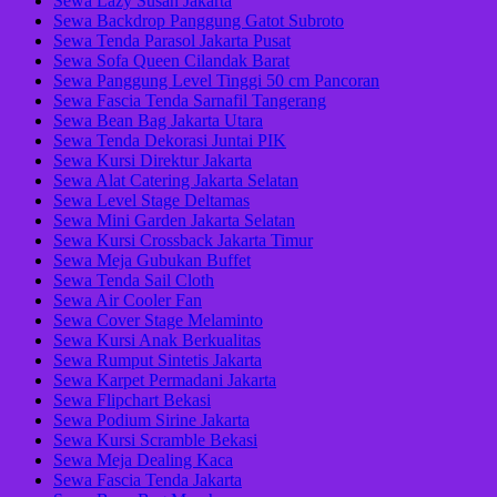
Sewa Lazy Susan Jakarta
Sewa Backdrop Panggung Gatot Subroto
Sewa Tenda Parasol Jakarta Pusat
Sewa Sofa Queen Cilandak Barat
Sewa Panggung Level Tinggi 50 cm Pancoran
Sewa Fascia Tenda Sarnafil Tangerang
Sewa Bean Bag Jakarta Utara
Sewa Tenda Dekorasi Juntai PIK
Sewa Kursi Direktur Jakarta
Sewa Alat Catering Jakarta Selatan
Sewa Level Stage Deltamas
Sewa Mini Garden Jakarta Selatan
Sewa Kursi Crossback Jakarta Timur
Sewa Meja Gubukan Buffet
Sewa Tenda Sail Cloth
Sewa Air Cooler Fan
Sewa Cover Stage Melaminto
Sewa Kursi Anak Berkualitas
Sewa Rumput Sintetis Jakarta
Sewa Karpet Permadani Jakarta
Sewa Flipchart Bekasi
Sewa Podium Sirine Jakarta
Sewa Kursi Scramble Bekasi
Sewa Meja Dealing Kaca
Sewa Fascia Tenda Jakarta