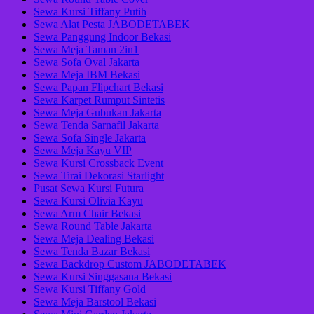
Sewa Kursi Tiffany Putih
Sewa Alat Pesta JABODETABEK
Sewa Panggung Indoor Bekasi
Sewa Meja Taman 2in1
Sewa Sofa Oval Jakarta
Sewa Meja IBM Bekasi
Sewa Papan Flipchart Bekasi
Sewa Karpet Rumput Sintetis
Sewa Meja Gubukan Jakarta
Sewa Tenda Sarnafil Jakarta
Sewa Sofa Single Jakarta
Sewa Meja Kayu VIP
Sewa Kursi Crossback Event
Sewa Tirai Dekorasi Starlight
Pusat Sewa Kursi Futura
Sewa Kursi Olivia Kayu
Sewa Arm Chair Bekasi
Sewa Round Table Jakarta
Sewa Meja Dealing Bekasi
Sewa Tenda Bazar Bekasi
Sewa Backdrop Custom JABODETABEK
Sewa Kursi Singgasana Bekasi
Sewa Kursi Tiffany Gold
Sewa Meja Barstool Bekasi