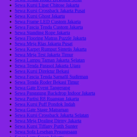
Sewa Kursi Lipat Chitose Jakarta
Sewa Kursi Crossback Jakarta Pusat
Sewa Kursi Ghost Jakarta
Sewa Frame LED Custom Jakarta
Sewa Fascia Tenda Custom Jakarta
Sewa Standing Rope Jakarta
Sewa Flooring Matras Puzzle Jakarta
Sewa Meja Rias Jakarta Pusat
Sewa Karpet Rumput Sintetis Jakarta
Sewa Meja Test Jakarta Timur
Sewa Lampu Taman Jakarta Selatan
Sewa Tenda Parasol Jakarta Utara
Sewa Kursi Direktur Bekasi
Sewa Fascia Tenda Sarnafil Sudirman
Sewa Tenda Roder Bekasi Timur
Sewa Gate Event Tangerang
Sewa Panggung Backdrop Indoor Jakarta
Sewa Partisi R8 Ruangan Jakarta
Sewa Kursi Puff Pondok Indah
Sewa Gate Stage Matraman
Sewa Kursi Crossback Jakarta Selatan
Sewa Meja Dealing Dirmy Jakarta
Sewa Kursi Tiffany Putih Sunter
Sewa Sofa Lesehan Pegangsaan