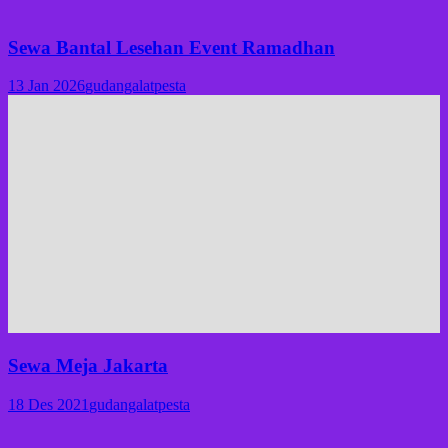
Sewa Bantal Lesehan Event Ramadhan
13 Jan 2026
gudangalatpesta
Sewa Meja Jakarta
18 Des 2021
gudangalatpesta