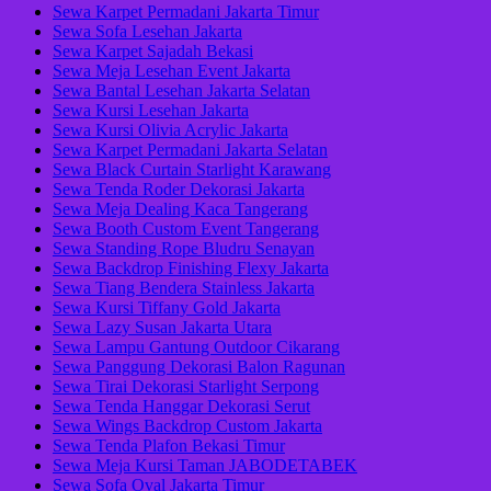
Sewa Karpet Permadani Jakarta Timur
Sewa Sofa Lesehan Jakarta
Sewa Karpet Sajadah Bekasi
Sewa Meja Lesehan Event Jakarta
Sewa Bantal Lesehan Jakarta Selatan
Sewa Kursi Lesehan Jakarta
Sewa Kursi Olivia Acrylic Jakarta
Sewa Karpet Permadani Jakarta Selatan
Sewa Black Curtain Starlight Karawang
Sewa Tenda Roder Dekorasi Jakarta
Sewa Meja Dealing Kaca Tangerang
Sewa Booth Custom Event Tangerang
Sewa Standing Rope Bludru Senayan
Sewa Backdrop Finishing Flexy Jakarta
Sewa Tiang Bendera Stainless Jakarta
Sewa Kursi Tiffany Gold Jakarta
Sewa Lazy Susan Jakarta Utara
Sewa Lampu Gantung Outdoor Cikarang
Sewa Panggung Dekorasi Balon Ragunan
Sewa Tirai Dekorasi Starlight Serpong
Sewa Tenda Hanggar Dekorasi Serut
Sewa Wings Backdrop Custom Jakarta
Sewa Tenda Plafon Bekasi Timur
Sewa Meja Kursi Taman JABODETABEK
Sewa Sofa Oval Jakarta Timur