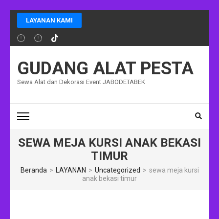
Lompat
LAYANAN KAMI
ke
konten
(Tekan
Enter)
GUDANG ALAT PESTA
Sewa Alat dan Dekorasi Event JABODETABEK
SEWA MEJA KURSI ANAK BEKASI
TIMUR
Beranda
>
LAYANAN
>
Uncategorized
>
sewa meja kursi
anak bekasi timur