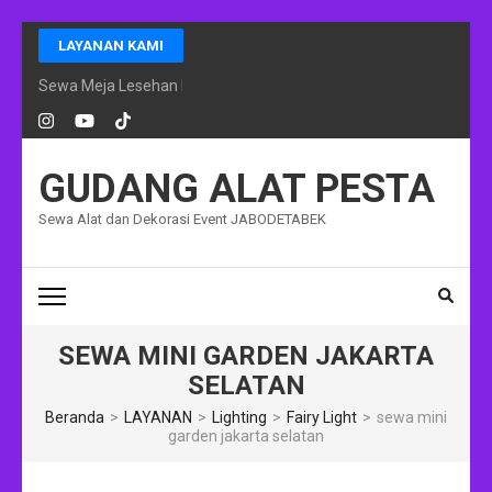
Lompat
LAYANAN KAMI
ke
konten
Sewa Meja Lesehan Event Ramadhan Jakarta
(Tekan
Enter)
GUDANG ALAT PESTA
Sewa Alat dan Dekorasi Event JABODETABEK
SEWA MINI GARDEN JAKARTA
SELATAN
Beranda
>
LAYANAN
>
Lighting
>
Fairy Light
>
sewa mini
garden jakarta selatan