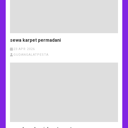
sewa karpet permadani
23 APR 2026
GUDANGALATPESTA