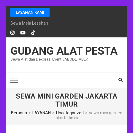
Lompat
LAYANAN KAMI
ke
konten
Sewa Meja Lesehan Event Ramadhan Jakarta
(Tekan
Enter)
GUDANG ALAT PESTA
Sewa Alat dan Dekorasi Event JABODETABEK
SEWA MINI GARDEN JAKARTA
TIMUR
Beranda
>
LAYANAN
>
Uncategorized
>
sewa mini garden
jakarta timur