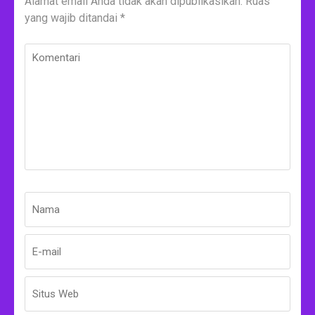
Alamat email Anda tidak akan dipublikasikan.
Ruas
yang wajib ditandai
*
Komentari
Nama
*
E-
Situs
mail
Web
*