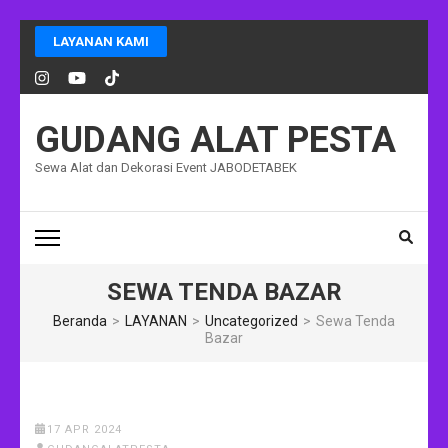
Lompat
LAYANAN KAMI
ke
konten
(Tekan
Enter)
GUDANG ALAT PESTA
Sewa Alat dan Dekorasi Event JABODETABEK
SEWA TENDA BAZAR
Beranda
>
LAYANAN
>
Uncategorized
>
Sewa Tenda
Bazar
17 APR 2024